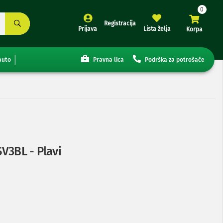
Registracija
Prijava
Lista želja
Korpa
auto
Pravna lica
Podrška za potrošače
SV3BL - Plavi