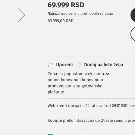
69.999 RSD
Najniža web cena u prethodnih 30 dana
69.999,00 RSD
Uporedi
Dodaj na listu želja
Cena sa popustom važi samo za
online kupovinu i kupovinu u
prodavnicama za gotovinsko
plaćanje
Web kredit opcija na 24 rate, već od
2917
RSD me
Kupujte preko mts računa do 24 rate samo u pr