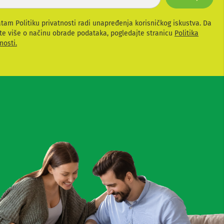
atam Politiku privatnosti radi unapređenja korisničkog iskustva. Da
te više o načinu obrade podataka, pogledajte stranicu
Politika
nosti.