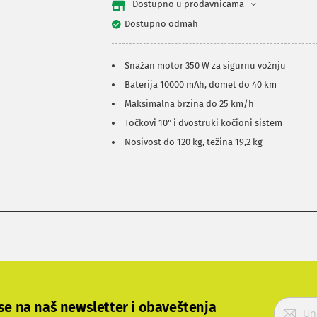
Dostupno u prodavnicama
Dostupno odmah
Snažan motor 350 W za sigurnu vožnju
Baterija 10000 mAh, domet do 40 km
Maksimalna brzina do 25 km/h
Točkovi 10" i dvostruki kočioni sistem
Nosivost do 120 kg, težina 19,2 kg
P
 se na naš newsletter i obaveštenja