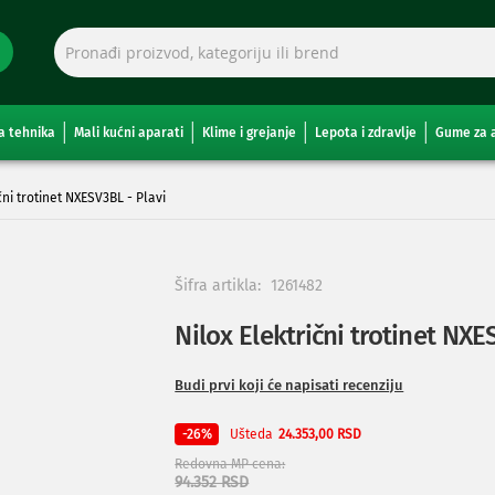
a tehnika
Mali kućni aparati
Klime i grejanje
Lepota i zdravlje
Gume za 
čni trotinet NXESV3BL - Plavi
Šifra artikla:
1261482
Nilox Električni trotinet NXE
Budi prvi koji će napisati recenziju
Ušteda
-26%
24.353,00 RSD
Redovna MP cena
94.352 RSD