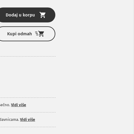
Dodaj u korpu
Kupi odmah
sečno.
Vidi više
odavnicama.
Vidi više