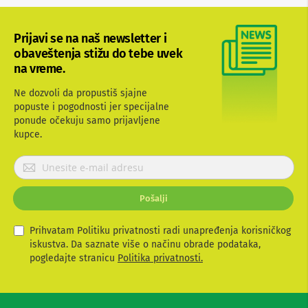
b
l
o
Prijavi se na naš newsletter i
v
obaveštenja stižu do tebe uvek
i
na vreme.
i
a
d
Ne dozvoli da propustiš sjajne
a
popuste i pogodnosti jer specijalne
p
ponude očekuju samo prijavljene
t
kupce.
e
r
P
i
z
r
a
i
T
Pošalji
j
V
a
i
v
Prihvatam Politiku privatnosti radi unapređenja korisničkog
A
i
V
iskustva. Da saznate više o načinu obrade podataka,
t
pogledajte stranicu
Politika privatnosti.
A
e
n
s
t
e
e