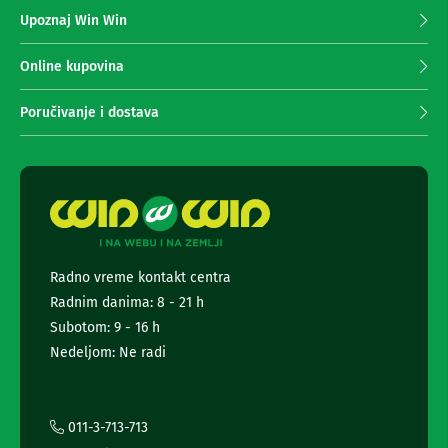
z
n
Upoznaj Win Win
a
e
i
p
r
r
Online kupovina
i
i
s
m
Poručivanje i dostava
i
a
v
n
e
r
j
i
e
z
n
a
e
T
w
V
s
Radno vreme kontakt centra
l
D
Radnim danima: 8 - 21 h
a
e
l
t
Subotom: 9 - 16 h
j
t
Nedeljom: Ne radi
i
e
n
r
s
k
a
i
i
011-3-713-713
z
i