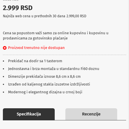
p
2.999 RSD
r
e
Najniža web cena u prethodnih 30 dana
2.999,00 RSD
m
a
Cena sa popustom važi samo za online kupovinu i kupovinu u
P
prodavnicama za gotovinsko plaćanje
r
o
Proizvod trenutno nije dostupan
j
e
k
Prekidač na dodir sa 1 tasterom
t
o
Jednostavna i brza montaža u standardnu Fi60 doznu
r
Dimenzije prekidača iznose 8,6 cm x 8,6 cm
i
i
Izrađen od kaljenog stakla izuzetne izdržljivosti
p
Modernog i elegantnog dizajna u crnoj boji
l
a
t
n
a
Specifikacija
Recenzije
K
a