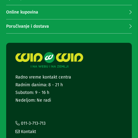
n
p
e
r
Online kupovina
i
i
r
m
i
Poručivanje i dostava
s
a
i
n
v
j
e
e
r
n
i
z
e
a
w
T
s
V
Radno vreme kontakt centra
l
Radnim danima: 8 - 21 h
e
D
t
Subotom: 9 - 16 h
a
t
l
Nedeljom: Ne radi
j
e
i
r
n
a
s
i
011-3-713-713
k
i
i
Kontakt
n
z