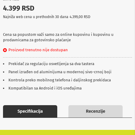
p
4.399 RSD
r
e
Najniža web cena u prethodnih 30 dana
4.399,00 RSD
m
a
Cena sa popustom važi samo za online kupovinu i kupovinu u
P
prodavnicama za gotovinsko plaćanje
r
o
Proizvod trenutno nije dostupan
j
e
k
Prekidač za regulaciju osvetljenja sa dva tastera
t
o
Panel izrađen od aluminijuma u modernoj sivo-crnoj boji
r
Kontrola preko mobilnog telefona i daljinskog prekidaca
i
i
Kompatibilan sa Android i iOS uređajima
p
l
a
t
Specifikacija
Recenzije
n
a
K
a