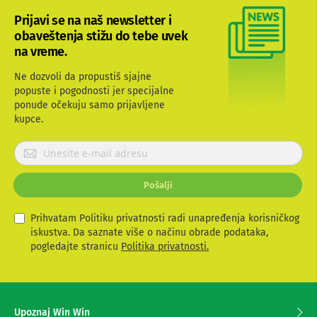
b
Prijavi se na naš newsletter i
l
obaveštenja stižu do tebe uvek
o
v
na vreme.
i
i
Ne dozvoli da propustiš sjajne
a
popuste i pogodnosti jer specijalne
d
ponude očekuju samo prijavljene
a
p
kupce.
t
e
P
r
r
i
i
z
Pošalji
j
a
T
a
V
v
Prihvatam Politiku privatnosti radi unapređenja korisničkog
i
i
iskustva. Da saznate više o načinu obrade podataka,
A
t
pogledajte stranicu
Politika privatnosti.
V
e
s
A
e
n
t
z
Upoznaj Win Win
e
a