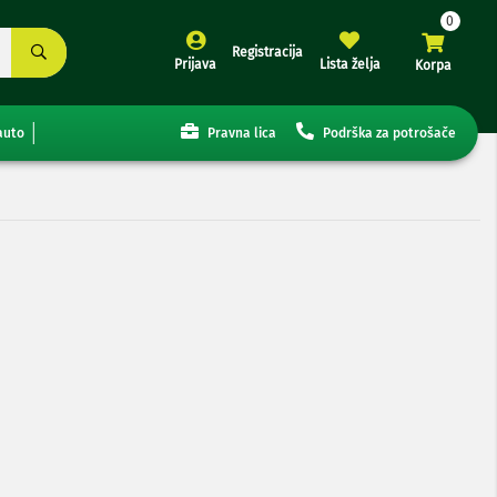
Registracija
Prijava
Lista želja
Korpa
auto
Pravna lica
Podrška za potrošače