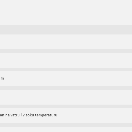
 mm
ran na vatru i visoku temperaturu