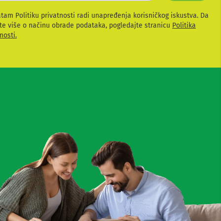
atam Politiku privatnosti radi unapređenja korisničkog iskustva. Da
te više o načinu obrade podataka, pogledajte stranicu
Politika
nosti.