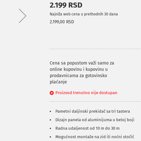
2.199 RSD
Najniža web cena u prethodnih 30 dana
2.199,00 RSD
Cena sa popustom važi samo za
online kupovinu i kupovinu u
prodavnicama za gotovinsko
plaćanje
Proizvod trenutno nije dostupan
Pametni daljinski prekidač sa tri tastera
Dizajn panela od aluminijuma u beloj boji
Radna udaljenost od 10 m do 30 m
Mogućnost montaže na zid ili noćni stočić