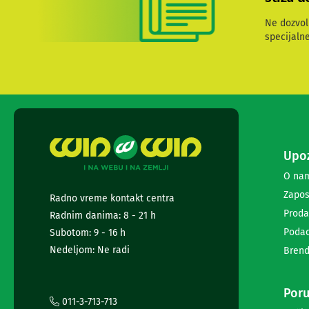
diktafoni
Foto-
Ne dozvol
aparati,
specijaln
kamere
i
dronovi
Akcione
kamere
i
dronovi
Foto-
aparati
Upoz
Oprema
O na
za
Zapos
foto-
Radno vreme kontakt centra
aparate
Proda
Radnim danima: 8 - 21 h
i
Podac
Subotom: 9 - 16 h
kamere
Nedeljom: Ne radi
Stativi,
Brend
blicevi
i
Poru
ostala
011-3-713-713
oprema