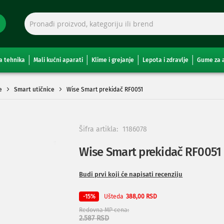
a tehnika
Mali kućni aparati
Klime i grejanje
Lepota i zdravlje
Gume za 
e
Smart utičnice
Wise Smart prekidač RF0051
Šifra artikla:
1186078
Wise Smart prekidač RF0051
Budi prvi koji će napisati recenziju
Ušteda
-15%
388,00 RSD
Redovna MP cena
2.587 RSD