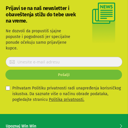
b
Prijavi se na naš newsletter i
l
obaveštenja stižu do tebe uvek
o
v
na vreme.
i
i
Ne dozvoli da propustiš sjajne
a
popuste i pogodnosti jer specijalne
d
ponude očekuju samo prijavljene
a
p
kupce.
t
e
P
r
r
i
i
z
Pošalji
j
a
T
a
V
v
Prihvatam Politiku privatnosti radi unapređenja korisničkog
i
i
iskustva. Da saznate više o načinu obrade podataka,
A
t
pogledajte stranicu
Politika privatnosti.
V
e
s
A
e
n
t
z
Upoznaj Win Win
e
a