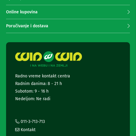
n
p
e
r
Online kupovina
i
i
r
m
i
Poručivanje i dostava
s
a
i
n
v
j
e
e
r
n
i
z
e
a
w
T
s
V
Radno vreme kontakt centra
l
Radnim danima: 8 - 21 h
e
D
t
Subotom: 9 - 16 h
a
t
l
Nedeljom: Ne radi
j
e
i
r
n
a
s
i
011-3-713-713
k
i
i
Kontakt
n
z