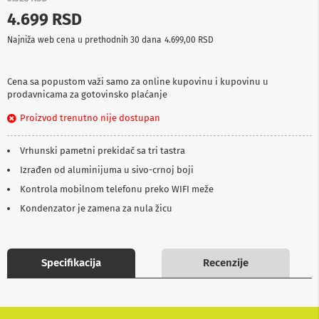
p
4.699 RSD
r
e
Najniža web cena u prethodnih 30 dana
4.699,00 RSD
m
a
Cena sa popustom važi samo za online kupovinu i kupovinu u
P
prodavnicama za gotovinsko plaćanje
r
o
Proizvod trenutno nije dostupan
j
e
k
Vrhunski pametni prekidač sa tri tastra
t
o
Izrađen od aluminijuma u sivo-crnoj boji
r
Kontrola mobilnom telefonu preko WIFI meže
i
i
Kondenzator je zamena za nula žicu
p
l
a
t
Specifikacija
Recenzije
n
a
K
a