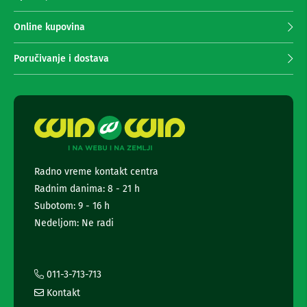
n
p
e
r
Online kupovina
i
i
r
m
i
Poručivanje i dostava
s
a
i
n
v
j
e
e
r
n
i
z
e
a
w
T
s
V
Radno vreme kontakt centra
l
Radnim danima: 8 - 21 h
e
D
t
Subotom: 9 - 16 h
a
t
l
Nedeljom: Ne radi
j
e
i
r
n
a
s
i
011-3-713-713
k
i
i
Kontakt
n
z