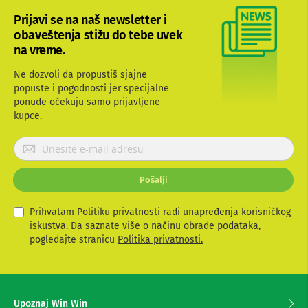
b
Prijavi se na naš newsletter i
l
obaveštenja stižu do tebe uvek
o
v
na vreme.
i
i
Ne dozvoli da propustiš sjajne
a
popuste i pogodnosti jer specijalne
d
ponude očekuju samo prijavljene
a
p
kupce.
t
e
P
r
r
i
i
z
Pošalji
j
a
T
a
V
v
Prihvatam Politiku privatnosti radi unapređenja korisničkog
i
i
iskustva. Da saznate više o načinu obrade podataka,
A
t
pogledajte stranicu
Politika privatnosti.
V
e
s
A
e
n
t
z
Upoznaj Win Win
e
a