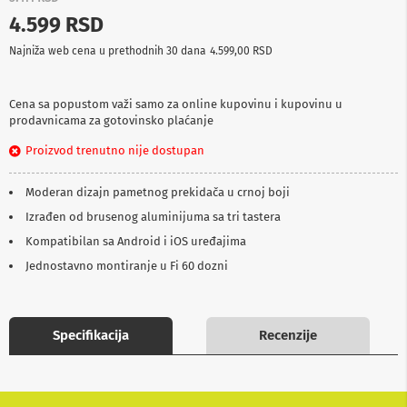
p
4.599 RSD
r
e
Najniža web cena u prethodnih 30 dana
4.599,00 RSD
m
a
Cena sa popustom važi samo za online kupovinu i kupovinu u
P
prodavnicama za gotovinsko plaćanje
r
o
Proizvod trenutno nije dostupan
j
e
k
Moderan dizajn pametnog prekidača u crnoj boji
t
o
Izrađen od brusenog aluminijuma sa tri tastera
r
Kompatibilan sa Android i iOS uređajima
i
i
Jednostavno montiranje u Fi 60 dozni
p
l
a
t
Specifikacija
Recenzije
n
a
K
a