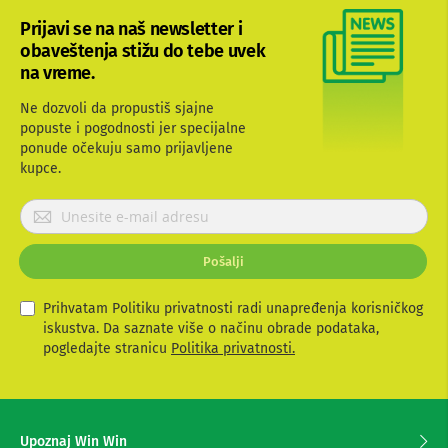
b
Prijavi se na naš newsletter i
l
obaveštenja stižu do tebe uvek
o
v
na vreme.
i
i
Ne dozvoli da propustiš sjajne
a
popuste i pogodnosti jer specijalne
d
ponude očekuju samo prijavljene
a
p
kupce.
t
e
P
r
r
i
i
z
Pošalji
j
a
T
a
V
v
Prihvatam Politiku privatnosti radi unapređenja korisničkog
i
i
iskustva. Da saznate više o načinu obrade podataka,
A
t
pogledajte stranicu
Politika privatnosti.
V
e
s
A
e
n
t
z
Upoznaj Win Win
e
a