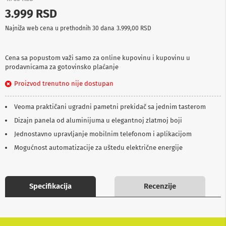
p
3.999 RSD
r
e
Najniža web cena u prethodnih 30 dana
3.999,00 RSD
m
a
Cena sa popustom važi samo za online kupovinu i kupovinu u
P
prodavnicama za gotovinsko plaćanje
r
o
Proizvod trenutno nije dostupan
j
e
k
Veoma praktičani ugradni pametni prekidač sa jednim tasterom
t
o
Dizajn panela od aluminijuma u elegantnoj zlatmoj boji
r
Jednostavno upravljanje mobilnim telefonom i aplikacijom
i
i
Mogućnost automatizacije za uštedu električne energije
p
l
a
t
Specifikacija
Recenzije
n
a
K
a