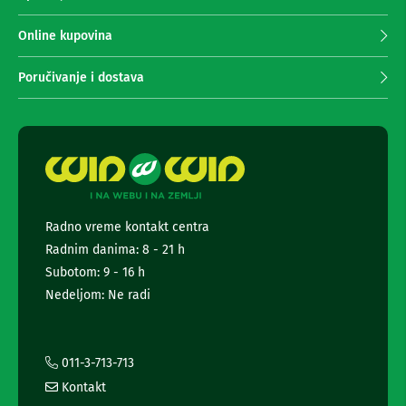
n
p
e
r
Online kupovina
i
i
r
m
i
Poručivanje i dostava
s
a
i
n
v
j
e
e
r
n
i
z
e
a
w
T
s
V
Radno vreme kontakt centra
l
Radnim danima: 8 - 21 h
e
D
t
Subotom: 9 - 16 h
a
t
l
Nedeljom: Ne radi
j
e
i
r
n
a
s
i
011-3-713-713
k
i
i
Kontakt
n
z