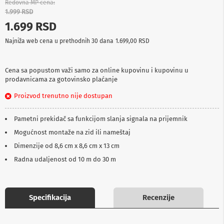
Redovna MP cena
p
1.999 RSD
r
e
1.699 RSD
m
a
Najniža web cena u prethodnih 30 dana
1.699,00 RSD
P
r
Cena sa popustom važi samo za online kupovinu i kupovinu u
o
prodavnicama za gotovinsko plaćanje
j
e
Proizvod trenutno nije dostupan
k
t
Pametni prekidač sa funkcijom slanja signala na prijemnik
o
r
Mogućnost montaže na zid ili nameštaj
i
i
Dimenzije od 8,6 cm x 8,6 cm x 13 cm
p
Radna udaljenost od 10 m do 30 m
l
a
t
n
a
Specifikacija
Recenzije
K
a