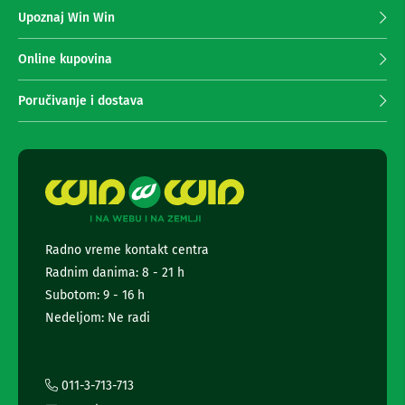
z
n
Upoznaj Win Win
a
e
p
i
r
r
Online kupovina
i
i
s
m
Poručivanje i dostava
i
a
v
n
e
r
j
i
e
z
n
a
e
T
w
V
s
Radno vreme kontakt centra
l
D
Radnim danima: 8 - 21 h
a
e
l
t
Subotom: 9 - 16 h
j
t
Nedeljom: Ne radi
i
e
n
r
s
a
k
i
i
011-3-713-713
z
i