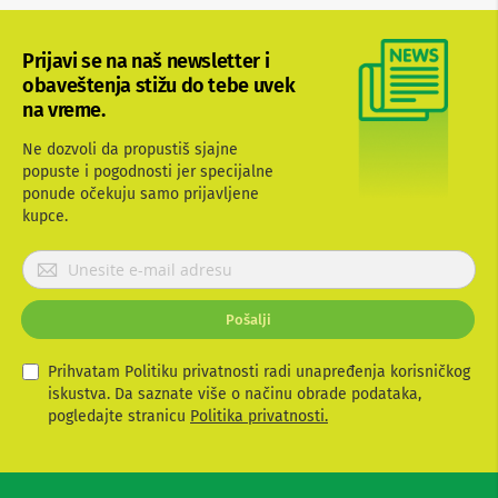
b
l
o
Prijavi se na naš newsletter i
v
obaveštenja stižu do tebe uvek
i
na vreme.
i
a
d
Ne dozvoli da propustiš sjajne
a
popuste i pogodnosti jer specijalne
p
ponude očekuju samo prijavljene
t
kupce.
e
r
P
i
z
r
a
i
T
Pošalji
j
V
a
i
v
Prihvatam Politiku privatnosti radi unapređenja korisničkog
A
i
iskustva. Da saznate više o načinu obrade podataka,
V
t
pogledajte stranicu
Politika privatnosti.
A
e
n
s
t
e
e