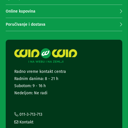
n
p
e
r
Online kupovina
i
i
r
m
i
Poručivanje i dostava
s
a
i
n
v
j
e
e
r
n
i
z
e
a
w
T
s
V
Radno vreme kontakt centra
l
Radnim danima: 8 - 21 h
e
D
t
Subotom: 9 - 16 h
a
t
l
Nedeljom: Ne radi
j
e
i
r
n
a
s
i
011-3-713-713
k
i
i
Kontakt
n
z