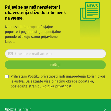
b
Prijavi se na naš newsletter i
l
obaveštenja stižu do tebe uvek
o
v
na vreme.
i
i
Ne dozvoli da propustiš sjajne
a
popuste i pogodnosti jer specijalne
d
ponude očekuju samo prijavljene
a
p
kupce.
t
e
P
r
r
i
i
z
Pošalji
j
a
T
a
V
v
Prihvatam Politiku privatnosti radi unapređenja korisničkog
i
i
iskustva. Da saznate više o načinu obrade podataka,
A
t
pogledajte stranicu
Politika privatnosti.
V
e
s
A
e
n
t
z
Upoznaj Win Win
e
a