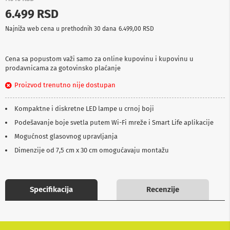
p
6.499 RSD
r
e
Najniža web cena u prethodnih 30 dana
6.499,00 RSD
m
a
Cena sa popustom važi samo za online kupovinu i kupovinu u
P
prodavnicama za gotovinsko plaćanje
r
o
Proizvod trenutno nije dostupan
j
e
k
Kompaktne i diskretne LED lampe u crnoj boji
t
o
Podešavanje boje svetla putem Wi-Fi mreže i Smart Life aplikacije
r
Mogućnost glasovnog upravljanja
i
i
Dimenzije od 7,5 cm x 30 cm omogućavaju montažu
p
l
a
t
Specifikacija
Recenzije
n
a
K
a