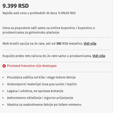
p
9.399 RSD
r
e
Najniža web cena u prethodnih 30 dana
9.399,00 RSD
m
a
Cena sa popustom važi samo za online kupovinu i kupovinu u
P
prodavnicama za gotovinsko plaćanje
r
o
j
Web kredit opcija na 24 rate, već od
392
RSD mesečno.
Vidi više
e
k
t
Kupujte preko mts računa do 24 rate samo u prodavnicama.
Vidi više
o
r
Proizvod trenutno nije dostupan
i
i
p
Pouzdana zaštita od kiše i vlage tokom šetnje
l
Vodootporni materijal čuva psa suvim i toplim
a
t
Lagana i udobna, ne sputava kretanje
n
Jednostavno oblačenje i sigurno prijanjanje
a
Idealna za svakodnevne šetnje po lošem vremenu
K
a