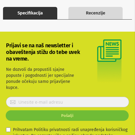
b
l
Specifikacija
Recenzije
o
v
i
i
a
d
Prijavi se na naš newsletter i
a
p
obaveštenja stižu do tebe uvek
t
na vreme.
e
r
Ne dozvoli da propustiš sjajne
i
popuste i pogodnosti jer specijalne
z
a
ponude očekuju samo prijavljene
T
kupce.
V
i
P
A
r
V
i
Pošalji
j
A
n
a
t
v
Prihvatam Politiku privatnosti radi unapređenja korisničkog
e