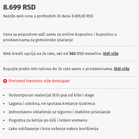
p
8.699 RSD
r
e
Najniža web cena u prethodnih 30 dana
8.699,00 RSD
m
a
Cena sa popustom važi samo za online kupovinu i kupovinu u
P
prodavnicama za gotovinsko plaćanje
r
o
j
Web kredit opcija na 24 rate, već od
363
RSD mesečno.
Vidi više
e
k
t
Kupujte preko mts računa do 24 rate samo u prodavnicama.
Vidi više
o
r
Proizvod trenutno nije dostupan
i
i
p
Vodootporan materijal štiti psa od kiše i vlage
l
Lagana i udobna, ne sputava kretanje ljubimca
a
t
Jednostavno oblačenje uz sigurno i stabilno prianjanje
n
Pogodna za šetnje po kiši i lošem vremenu
a
Lako održavanje i brzo sušenje nakon korišćenja
K
a