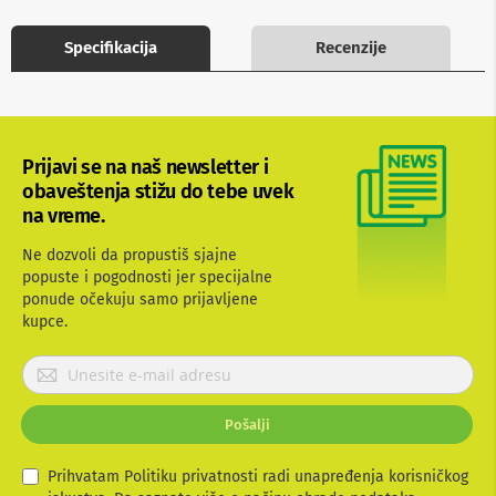
b
l
Specifikacija
Recenzije
o
v
i
i
a
d
Prijavi se na naš newsletter i
a
p
obaveštenja stižu do tebe uvek
t
na vreme.
e
r
Ne dozvoli da propustiš sjajne
i
popuste i pogodnosti jer specijalne
z
a
ponude očekuju samo prijavljene
T
kupce.
V
i
P
A
r
V
i
Pošalji
j
A
n
a
t
v
Prihvatam Politiku privatnosti radi unapređenja korisničkog
e