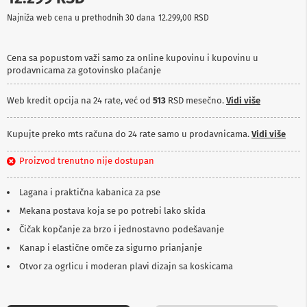
p
Najniža web cena u prethodnih 30 dana
12.299,00 RSD
r
e
m
a
Cena sa popustom važi samo za online kupovinu i kupovinu u
prodavnicama za gotovinsko plaćanje
P
r
Web kredit opcija na 24 rate, već od
513
RSD mesečno.
Vidi više
o
j
e
Kupujte preko mts računa do 24 rate samo u prodavnicama.
Vidi više
k
t
Proizvod trenutno nije dostupan
o
r
i
Lagana i praktična kabanica za pse
i
p
Mekana postava koja se po potrebi lako skida
l
Čičak kopčanje za brzo i jednostavno podešavanje
a
t
Kanap i elastične omče za sigurno prianjanje
n
Otvor za ogrlicu i moderan plavi dizajn sa koskicama
a
K
a