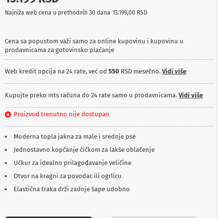
p
Najniža web cena u prethodnih 30 dana
13.199,00 RSD
r
e
m
a
Cena sa popustom važi samo za online kupovinu i kupovinu u
prodavnicama za gotovinsko plaćanje
P
r
Web kredit opcija na 24 rate, već od
550
RSD mesečno.
Vidi više
o
j
e
Kupujte preko mts računa do 24 rate samo u prodavnicama.
Vidi više
k
t
Proizvod trenutno nije dostupan
o
r
i
Moderna topla jakna za male i srednje pse
i
p
Jednostavno kopčanje čičkom za lakše oblačenje
l
Učkur za idealno prilagođavanje veličine
a
t
Otvor na kragni za povodac ili ogrlicu
n
Elastična traka drži zadnje šape udobno
a
K
a