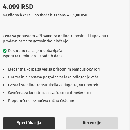
p
4.099 RSD
r
e
Najniža web cena u prethodnih 30 dana
4.099,00 RSD
m
a
P
Cena sa popustom važi samo za online kupovinu i kupovinu u
r
prodavnicama za gotovinsko plaćanje
o
j
Dostupno na lageru dobavljača
e
Isporuka u roku do 10 radnih dana
k
t
o
Elegantna korpa za veš sa prirodnim bambus okvirom
r
Unutrašnja postava pogodna za lako odlaganje veša
i
i
Čvrsta i stabilna konstrukcija za dugotrajnu upotrebu
p
Savršena za kupatilo, spavaću sobu ili vešernicu
l
a
Preporučeno isključivo ručno čišćenje
t
n
a
Specifikacija
Recenzije
K
a