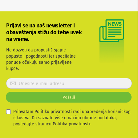
b
l
o
v
Prijavi se na naš newsletter i
i
i
obaveštenja stižu do tebe uvek
a
na vreme.
d
a
Ne dozvoli da propustiš sjajne
p
popuste i pogodnosti jer specijalne
t
e
ponude očekuju samo prijavljene
r
kupce.
i
z
P
a
r
T
i
V
Pošalji
i
j
A
a
V
v
Prihvatam Politiku privatnosti radi unapređenja korisničkog
i
iskustva. Da saznate više o načinu obrade podataka,
A
t
pogledajte stranicu
Politika privatnosti.
n
e
t
s
e