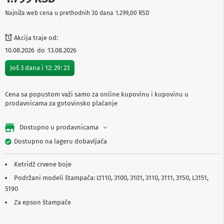
p
Najniža web cena u prethodnih 30 dana
1.299,00 RSD
r
e
m
Akcija traje od:
a
10.08.2026
do
13.08.2026
P
Još
3
dana i
12
:
29
:
23
r
o
j
e
Cena sa popustom važi samo za online kupovinu i kupovinu u
k
prodavnicama za gotovinsko plaćanje
t
o
Dostupno u prodavnicama
r
i
Dostupno na lageru dobavljača
i
p
l
Ketridž crvene boje
a
Podržani modeli štampača: L1110, 3100, 3101, 3110, 3111, 3150, L3151,
t
n
5190
a
Za epson štampače
K
a