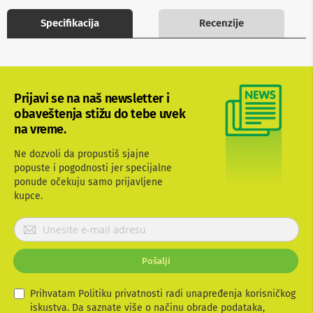
b
l
Specifikacija
Recenzije
o
v
i
i
a
d
Prijavi se na naš newsletter i
a
obaveštenja stižu do tebe uvek
p
na vreme.
t
e
r
Ne dozvoli da propustiš sjajne
i
popuste i pogodnosti jer specijalne
z
ponude očekuju samo prijavljene
a
kupce.
T
V
P
i
A
r
V
i
Pošalji
j
A
a
n
v
Prihvatam Politiku privatnosti radi unapređenja korisničkog
t
i
iskustva. Da saznate više o načinu obrade podataka,
e