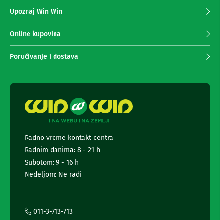
z
n
Upoznaj Win Win
e
a
i
p
r
r
Online kupovina
i
i
s
m
i
Poručivanje i dostava
a
v
e
n
r
j
i
e
z
n
a
e
T
w
V
s
Radno vreme kontakt centra
D
l
a
Radnim danima: 8 - 21 h
e
l
t
Subotom: 9 - 16 h
j
t
i
Nedeljom: Ne radi
e
n
s
r
k
a
i
i
011-3-713-713
z