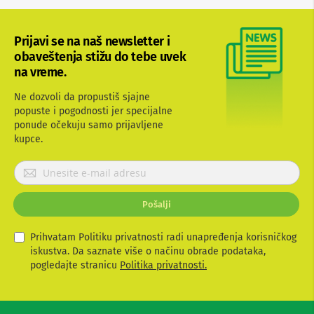
b
l
o
Prijavi se na naš newsletter i
v
obaveštenja stižu do tebe uvek
i
i
na vreme.
a
d
Ne dozvoli da propustiš sjajne
a
popuste i pogodnosti jer specijalne
p
ponude očekuju samo prijavljene
t
kupce.
e
r
i
P
z
r
a
i
T
Pošalji
j
V
a
i
v
A
Prihvatam Politiku privatnosti radi unapređenja korisničkog
V
i
iskustva. Da saznate više o načinu obrade podataka,
t
pogledajte stranicu
Politika privatnosti.
A
e
n
s
t
e
e