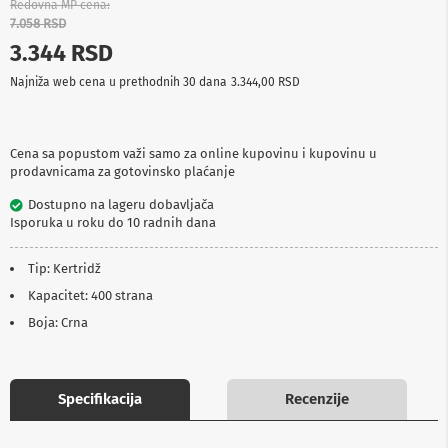
Redovna MP cena
p
7.058 RSD
r
e
3.344 RSD
m
a
Najniža web cena u prethodnih 30 dana
3.344,00 RSD
P
r
o
Cena sa popustom važi samo za online kupovinu i kupovinu u
j
prodavnicama za gotovinsko plaćanje
e
k
Dostupno na lageru dobavljača
t
Isporuka u roku do 10 radnih dana
o
r
Tip: Kertridž
i
i
Kapacitet: 400 strana
p
Boja: Crna
l
a
t
n
a
Specifikacija
Recenzije
K
a