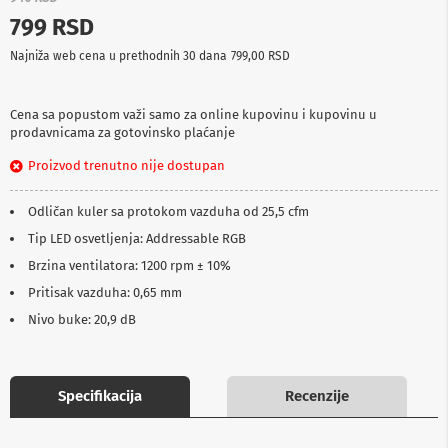
p
799 RSD
r
e
Najniža web cena u prethodnih 30 dana
799,00 RSD
m
a
Cena sa popustom važi samo za online kupovinu i kupovinu u
P
prodavnicama za gotovinsko plaćanje
r
o
Proizvod trenutno nije dostupan
j
e
k
Odličan kuler sa protokom vazduha od 25,5 cfm
t
o
Tip LED osvetljenja: Addressable RGB
r
Brzina ventilatora: 1200 rpm ± 10%
i
i
Pritisak vazduha: 0,65 mm
p
Nivo buke: 20,9 dB
l
a
t
n
a
Specifikacija
Recenzije
K
a