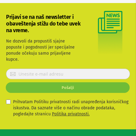
b
l
o
Prijavi se na naš newsletter i
v
obaveštenja stižu do tebe uvek
i
na vreme.
i
a
d
Ne dozvoli da propustiš sjajne
a
popuste i pogodnosti jer specijalne
p
ponude očekuju samo prijavljene
t
kupce.
e
r
P
i
z
r
a
i
T
Pošalji
j
V
a
i
v
Prihvatam Politiku privatnosti radi unapređenja korisničkog
A
i
V
iskustva. Da saznate više o načinu obrade podataka,
t
pogledajte stranicu
Politika privatnosti.
A
e
n
s
t
e
e