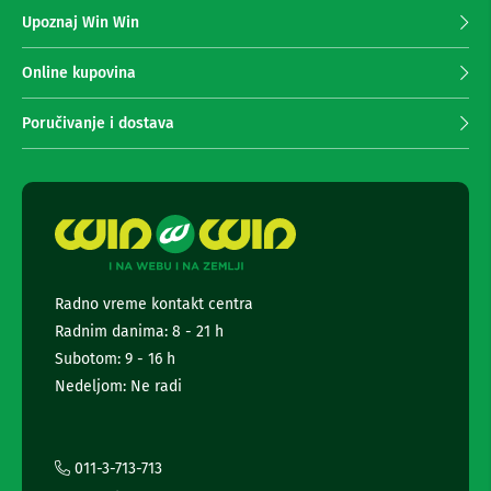
z
n
Upoznaj Win Win
a
e
i
p
r
r
Online kupovina
i
i
s
m
Poručivanje i dostava
i
a
v
n
e
r
j
i
e
z
n
a
e
T
w
V
s
Radno vreme kontakt centra
l
D
Radnim danima: 8 - 21 h
a
e
l
t
Subotom: 9 - 16 h
j
t
Nedeljom: Ne radi
i
e
n
r
s
k
a
i
i
011-3-713-713
z
i