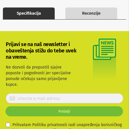
b
l
Specifikacija
Recenzije
o
v
i
i
a
d
a
Prijavi se na naš newsletter i
p
obaveštenja stižu do tebe uvek
t
na vreme.
e
r
Ne dozvoli da propustiš sjajne
i
z
popuste i pogodnosti jer specijalne
a
ponude očekuju samo prijavljene
T
kupce.
V
i
P
A
r
V
i
Pošalji
A
j
n
a
t
v
Prihvatam Politiku privatnosti radi unapređenja korisničkog
e