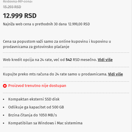
Redovna MP cena
p
15.293 RSD
r
e
12.999 RSD
m
a
Najniža web cena u prethodnih 30 dana
12.999,00 RSD
P
r
Cena sa popustom važi samo za online kupovinu i kupovinu u
o
prodavnicama za gotovinsko plaćanje
j
e
Web kredit opcija na 24 rate, već od
542
RSD mesečno.
Vidi više
k
t
o
Kupujte preko mts računa do 24 rate samo u prodavnicama.
Vidi više
r
i
i
Proizvod trenutno nije dostupan
p
l
Kompaktan eksterni SSD disk
a
t
Odlikuje ga kapacitet od 500 GB
n
Brzina čitanja do 1050 MB/s
a
Kompatibilan sa Windows i Mac sistemima
K
a