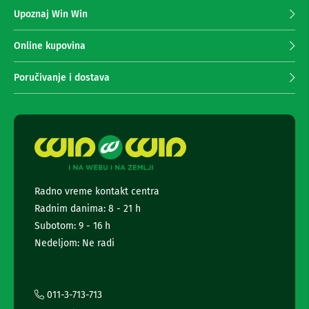
z
n
Upoznaj Win Win
a
e
i
p
r
r
Online kupovina
i
i
s
m
Poručivanje i dostava
i
a
v
n
e
r
j
i
e
z
n
a
e
T
w
V
s
Radno vreme kontakt centra
l
D
Radnim danima: 8 - 21 h
a
e
l
t
Subotom: 9 - 16 h
j
t
Nedeljom: Ne radi
i
e
n
r
s
k
a
i
i
011-3-713-713
z
i