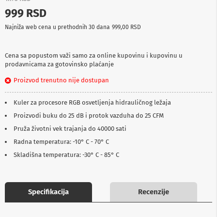
p
999 RSD
r
e
Najniža web cena u prethodnih 30 dana
999,00 RSD
m
a
Cena sa popustom važi samo za online kupovinu i kupovinu u
P
prodavnicama za gotovinsko plaćanje
r
o
Proizvod trenutno nije dostupan
j
e
k
Kuler za procesore RGB osvetljenja hidrauličnog ležaja
t
o
Proizvodi buku do 25 dB i protok vazduha do 25 CFM
r
Pruža životni vek trajanja do 40000 sati
i
i
Radna temperatura: -10° C - 70° C
p
Skladišna temperatura: -30° C - 85° C
l
a
t
n
a
Specifikacija
Recenzije
K
a