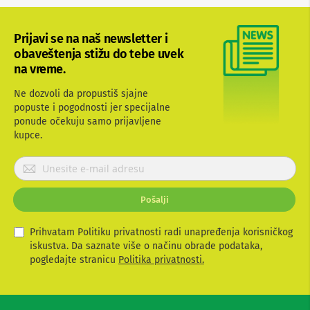
b
l
o
Prijavi se na naš newsletter i
v
obaveštenja stižu do tebe uvek
i
na vreme.
i
a
d
Ne dozvoli da propustiš sjajne
a
popuste i pogodnosti jer specijalne
p
ponude očekuju samo prijavljene
t
kupce.
e
r
P
i
z
r
a
i
T
Pošalji
j
V
a
i
v
Prihvatam Politiku privatnosti radi unapređenja korisničkog
A
i
V
iskustva. Da saznate više o načinu obrade podataka,
t
pogledajte stranicu
Politika privatnosti.
A
e
n
s
t
e
e