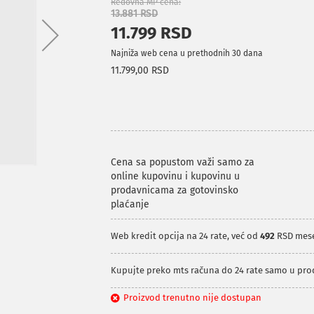
Redovna MP cena
13.881 RSD
11.799 RSD
Najniža web cena u prethodnih 30 dana
11.799,00 RSD
Cena sa popustom važi samo za
online kupovinu i kupovinu u
prodavnicama za gotovinsko
plaćanje
Web kredit opcija na 24 rate, već od
492
RSD mes
Kupujte preko mts računa do 24 rate samo u pr
Proizvod trenutno nije dostupan