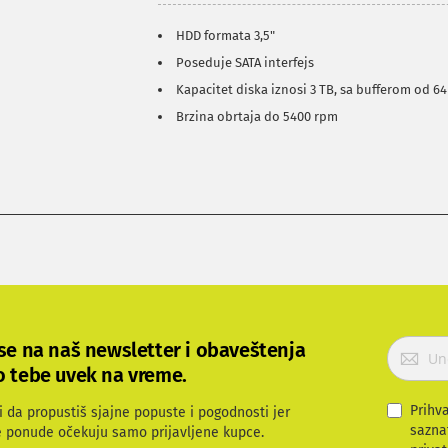
HDD formata 3,5"
Poseduje SATA interfejs
Kapacitet diska iznosi 3 TB, sa bufferom od 6
Brzina obrtaja do 5400 rpm
P
 se na naš newsletter i obaveštenja
r
o tebe uvek na vreme.
i
j
Prihv
i da propustiš sjajne popuste i pogodnosti jer
a
sazna
e ponude očekuju samo prijavljene kupce.
v