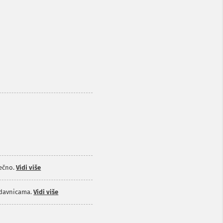
ečno.
Vidi više
odavnicama.
Vidi više