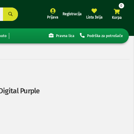
Registracija
Prijava
Lista želja
Korpa
auto
Pravna lica
Podrška za potrošače
igital Purple