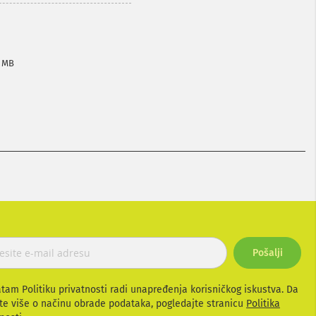
4 MB
Pošalji
atam Politiku privatnosti radi unapređenja korisničkog iskustva. Da
te više o načinu obrade podataka, pogledajte stranicu
Politika