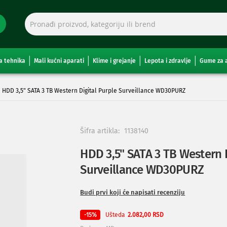
a tehnika
Mali kućni aparati
Klime i grejanje
Lepota i zdravlje
Gume za 
HDD 3,5" SATA 3 TB Western Digital Purple Surveillance WD30PURZ
Šifra artikla:
1138140
HDD 3,5" SATA 3 TB Western D
Surveillance WD30PURZ
Budi prvi koji će napisati recenziju
Ušteda
-15%
2.082,00 RSD