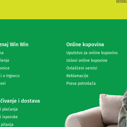
privat
i
t
e
s
e
z
a
naj Win Win
Online kupovina
p
r
ma
Uputstvo za online kupovinu
i
lenje
Uslovi online kupovine
m
a
vnice
Ovlašćeni servisi
n
i o trgovcu
Reklamacije
j
ovi
Prava potrošača
e
n
e
čivanje i dostava
w
s
i plaćanja
l
i isporuke
e
t
 pitanja