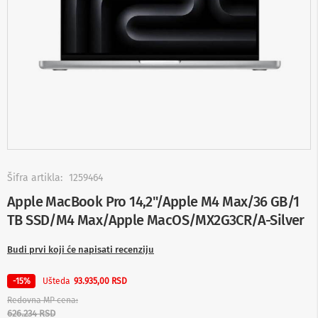
-
s
m
a
r
t
T
V
S
m
a
r
t
Skip
T
to
Šifra artikla:
1259464
V
the
Apple MacBook Pro 14,2"/Apple M4 Max/36 GB/1
beginning
T
TB SSD/M4 Max/Apple MacOS/MX2G3CR/A-Silver
of
V
the
i
images
v
Budi prvi koji će napisati recenziju
i
gallery
d
Ušteda
-15%
93.935,00 RSD
e
o
Redovna MP cena
o
626.234 RSD