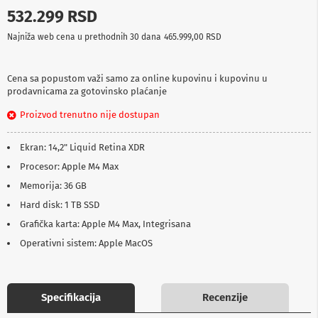
p
532.299 RSD
r
e
Najniža web cena u prethodnih 30 dana
465.999,00 RSD
m
a
Cena sa popustom važi samo za online kupovinu i kupovinu u
P
prodavnicama za gotovinsko plaćanje
r
o
Proizvod trenutno nije dostupan
j
e
k
Ekran: 14,2" Liquid Retina XDR
t
Procesor: Apple M4 Max
o
r
Memorija: 36 GB
i
Hard disk: 1 TB SSD
i
p
Grafička karta: Apple M4 Max, Integrisana
l
a
Operativni sistem: Apple MacOS
t
n
a
Specifikacija
Recenzije
K
a