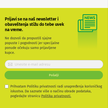
b
l
o
v
Prijavi se na naš newsletter i
i
obaveštenja stižu do tebe uvek
i
a
na vreme.
d
a
Ne dozvoli da propustiš sjajne
p
popuste i pogodnosti jer specijalne
t
ponude očekuju samo prijavljene
e
kupce.
r
i
z
P
a
r
T
i
V
Pošalji
j
i
a
A
V
v
Prihvatam Politiku privatnosti radi unapređenja korisničkog
i
iskustva. Da saznate više o načinu obrade podataka,
A
t
pogledajte stranicu
Politika privatnosti.
n
e
t
s
e