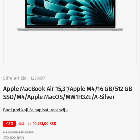
-
s
m
a
r
t
T
V
S
m
a
r
t
Skip
T
to
Šifra artikla:
1259697
V
the
Apple MacBook Air 15,3"/Apple M4/16 GB/512 GB
beginning
T
SSD/M4/Apple MacOS/MW1H3ZE/A-Silver
of
V
the
i
images
v
Budi prvi koji će napisati recenziju
i
gallery
d
Ušteda
-15%
40.923,00 RSD
e
o
Redovna MP cena
o
272.822 RSD