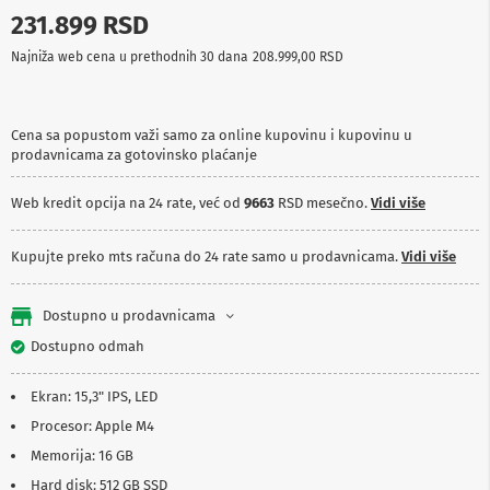
p
231.899 RSD
r
e
Najniža web cena u prethodnih 30 dana
208.999,00 RSD
m
a
P
Cena sa popustom važi samo za online kupovinu i kupovinu u
r
prodavnicama za gotovinsko plaćanje
o
j
Web kredit opcija na 24 rate, već od
9663
RSD mesečno.
Vidi više
e
k
t
Kupujte preko mts računa do 24 rate samo u prodavnicama.
Vidi više
o
r
i
Dostupno u prodavnicama
i
p
Dostupno odmah
l
a
t
Ekran: 15,3" IPS, LED
n
Procesor: Apple M4
a
Memorija: 16 GB
K
Hard disk: 512 GB SSD
a