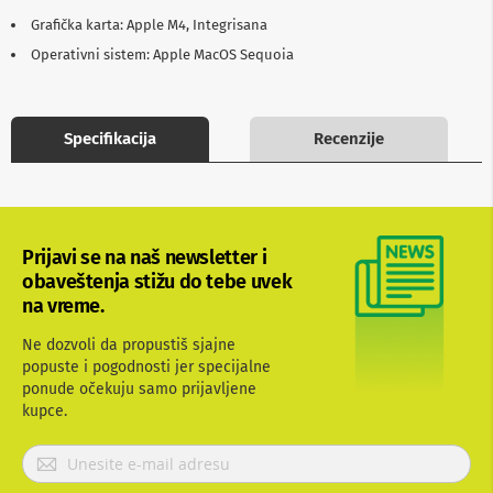
b
Grafička karta: Apple M4, Integrisana
l
o
Operativni sistem: Apple MacOS Sequoia
v
i
i
a
Specifikacija
Recenzije
d
a
p
t
e
r
Prijavi se na naš newsletter i
i
z
obaveštenja stižu do tebe uvek
a
na vreme.
T
V
Ne dozvoli da propustiš sjajne
i
popuste i pogodnosti jer specijalne
A
ponude očekuju samo prijavljene
V
kupce.
A
n
P
t
r
e