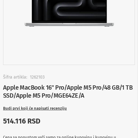
-
s
m
a
r
t
T
V
S
m
a
r
t
Skip
T
to
Šifra artikla:
1262103
V
the
Apple MacBook 16" Pro/Apple M5 Pro/48 GB/1 TB
beginning
T
SSD/Apple M5 Pro/MGE64ZE/A
of
V
the
i
images
v
Budi prvi koji će napisati recenziju
i
gallery
d
514.116 RSD
e
o
o
Cena sa popustom važi samo za online kupovinu i kupovinu u