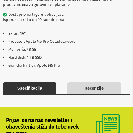
p
prodavnicama za gotovinsko plaćanje
r
e
Dostupno na lageru dobavljača
m
Isporuka u roku do 10 radnih dana
a
Ekran: 16"
P
r
Procesor: Apple M5 Pro Octadeca-core
o
Memorija: 48 GB
j
e
Hard disk: 1 TB SSD
k
Grafička kartica: Apple M5 Pro
t
o
r
i
i
Specifikacija
Recenzije
p
l
a
t
n
a
Prijavi se na naš newsletter i
obaveštenja stižu do tebe uvek
K
a