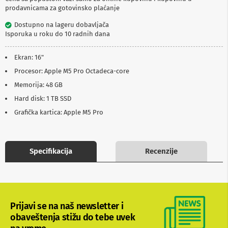
p
prodavnicama za gotovinsko plaćanje
r
e
Dostupno na lageru dobavljača
m
Isporuka u roku do 10 radnih dana
a
Ekran: 16"
P
r
Procesor: Apple M5 Pro Octadeca-core
o
Memorija: 48 GB
j
e
Hard disk: 1 TB SSD
k
Grafička kartica: Apple M5 Pro
t
o
r
i
i
Specifikacija
Recenzije
p
l
a
t
n
a
Prijavi se na naš newsletter i
obaveštenja stižu do tebe uvek
K
a