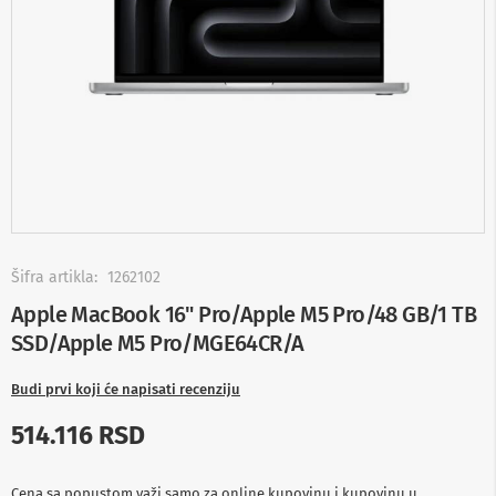
-
s
m
a
r
t
T
V
S
m
a
r
t
Skip
T
to
Šifra artikla:
1262102
V
the
Apple MacBook 16" Pro/Apple M5 Pro/48 GB/1 TB
beginning
T
SSD/Apple M5 Pro/MGE64CR/A
of
V
the
i
images
v
Budi prvi koji će napisati recenziju
i
gallery
d
514.116 RSD
e
o
o
Cena sa popustom važi samo za online kupovinu i kupovinu u