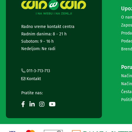
i
Upoz
radio
satovi
O na
Zvučnici
Zapos
Radno vreme kontakt centra
i
zvučni
Proda
Radnim danima: 8 - 21 h
sistemi
Podac
Subotom: 9 - 16 h
Soundbarovi
Nedeljom: Ne radi
Brend
Zvučnici
za
kompjuter
Poru
Zvučni
011-3-713-713
sistemi
Način
Kontakt
Bežični
Način
zvučnici
Slušalice
Česta
Pratite nas:
Bežične
Politi
slušalice
Žične
slušalice
Mikrofoni
i