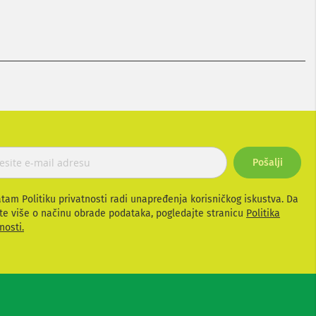
Pošalji
atam Politiku privatnosti radi unapređenja korisničkog iskustva. Da
te više o načinu obrade podataka, pogledajte stranicu
Politika
nosti.