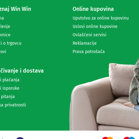
a
naj Win Win
Online kupovina
p
r
ma
Uputstvo za online kupovinu
i
lenje
Uslovi online kupovine
m
a
vnice
Ovlašćeni servisi
n
i o trgovcu
Reklamacije
j
ovi
Prava potrošača
e
n
e
čivanje i dostava
w
s
i plaćanja
l
i isporuke
e
t
 pitanja
t
ka privatnosti
e
r
a
i
i