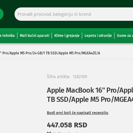
a tehnika
Mali kućni aparati
Klime i grejanje
Lepota i zdravlje
Gume za 
" Pro/Apple M5 Pro/24 GB/1 TB SSD/Apple M5 Pro/MGEA4ZE/A
Šifra artikla:
1262109
Apple MacBook 16" Pro/Appl
TB SSD/Apple M5 Pro/MGEA
Budi prvi koji će napisati recenziju
447.058 RSD