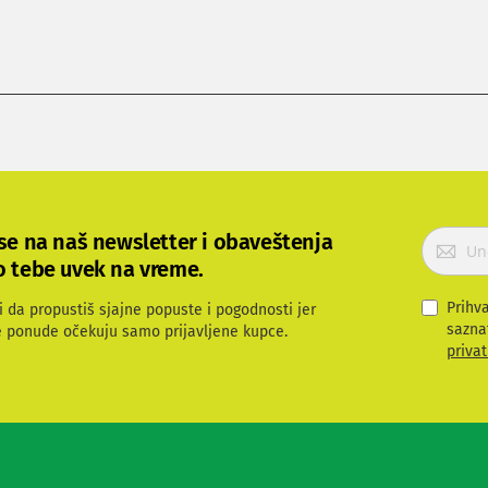
P
 se na naš newsletter i obaveštenja
r
o tebe uvek na vreme.
i
j
Prihv
i da propustiš sjajne popuste i pogodnosti jer
a
sazna
e ponude očekuju samo prijavljene kupce.
v
privat
i
t
e
s
e
z