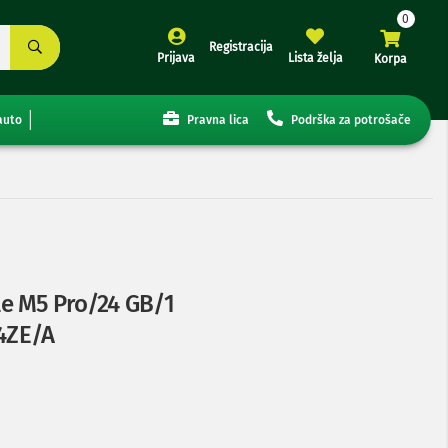
Registracija
Prijava
Lista želja
Korpa
auto
Pravna lica
Podrška za potrošače
e M5 Pro/24 GB/1
4ZE/A