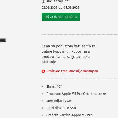
Akcija traje od:
02.08.2026
do
31.08.2026
Još
23
dana i
13
:
49
:
16
Cena sa popustom važi samo za
online kupovinu i kupovinu u
prodavnicama za gotovinsko
plaćanje
Proizvod trenutno nije dostupan
Ekran: 16"
Procesor: Apple M5 Pro Octadeca-core
Memorija: 24 GB
Hard disk: 1 TB SSD
Grafička kartica: Apple M5 Pro