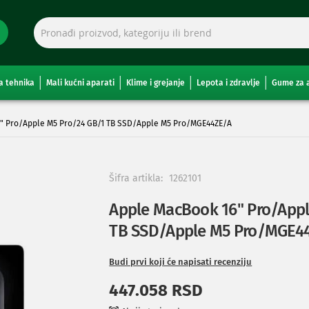
a tehnika
Mali kućni aparati
Klime i grejanje
Lepota i zdravlje
Gume za 
" Pro/Apple M5 Pro/24 GB/1 TB SSD/Apple M5 Pro/MGE44ZE/A
Šifra artikla:
1262101
Apple MacBook 16" Pro/Appl
TB SSD/Apple M5 Pro/MGE4
Budi prvi koji će napisati recenziju
447.058 RSD