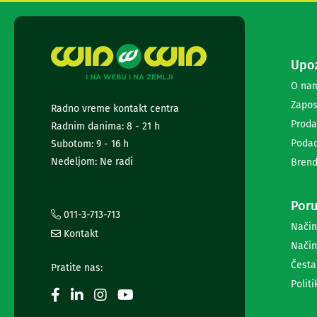
i
radio
satovi
Zvučnici
Upoz
i
zvučni
O na
sistemi
Zapos
Soundbarovi
Radno vreme kontakt centra
Zvučnici
Proda
Radnim danima: 8 - 21 h
za
Podac
Subotom: 9 - 16 h
kompjuter
Nedeljom: Ne radi
Brend
Zvučni
sistemi
Bežični
Poru
zvučnici
011-3-713-713
Slušalice
Način
Kontakt
Bežične
Način
slušalice
Žične
Česta
Pratite nas:
slušalice
Politi
Mikrofoni
i