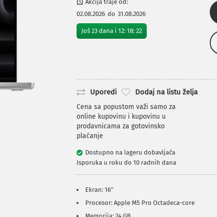
Akcija traje od:
02.08.2026
do
31.08.2026
Još
23
dana i
12
:
18
:
22
Uporedi
Dodaj na listu želja
Cena sa popustom važi samo za
online kupovinu i kupovinu u
prodavnicama za gotovinsko
plaćanje
Dostupno na lageru dobavljača
Isporuka u roku do 10 radnih dana
Ekran: 16"
Procesor: Apple M5 Pro Octadeca-core
Memorija: 24 GB