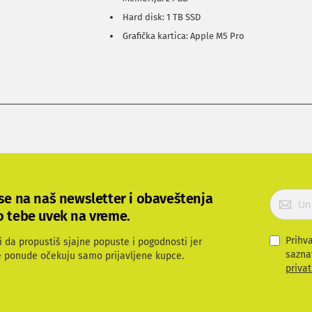
Hard disk: 1 TB SSD
Grafička kartica: Apple M5 Pro
P
 se na naš newsletter i obaveštenja
r
o tebe uvek na vreme.
i
j
Prihv
i da propustiš sjajne popuste i pogodnosti jer
a
sazna
e ponude očekuju samo prijavljene kupce.
v
privat
i
t
e