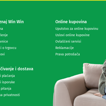
s
e
z
a
naj Win Win
Online kupovina
p
r
ma
Uputstvo za online kupovinu
i
lenje
Uslovi online kupovine
m
a
vnice
Ovlašćeni servisi
n
i o trgovcu
Reklamacije
j
ovi
Prava potrošača
e
n
e
čivanje i dostava
w
s
i plaćanja
l
i isporuke
e
t
 pitanja
t
ka privatnosti
e
r