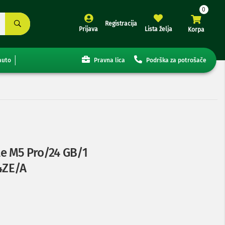
Registracija
Prijava
Lista želja
Korpa
auto
Pravna lica
Podrška za potrošače
e M5 Pro/24 GB/1
4ZE/A