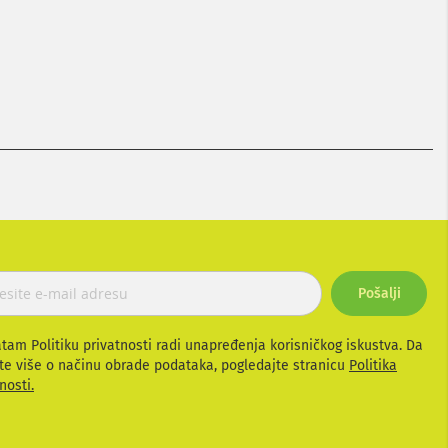
Pošalji
atam Politiku privatnosti radi unapređenja korisničkog iskustva. Da
te više o načinu obrade podataka, pogledajte stranicu
Politika
nosti.