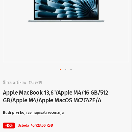
-
s
m
a
r
t
T
V
S
m
a
r
t
T
V
Skip
to
Šifra artikla:
1259719
T
the
Apple MacBook 13,6"/Apple M4/16 GB/512
V
beginning
i
GB/Apple M4/Apple MacOS MC7C4ZE/A
of
v
the
i
images
Budi prvi koji će napisati recenziju
d
gallery
e
o
Ušteda
-15%
40.923,00 RSD
o