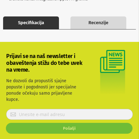
b
l
o
v
Specifikacija
Recenzije
i
i
a
d
a
p
Prijavi se na naš newsletter i
t
obaveštenja stižu do tebe uvek
e
r
na vreme.
i
z
Ne dozvoli da propustiš sjajne
a
popuste i pogodnosti jer specijalne
T
ponude očekuju samo prijavljene
V
kupce.
i
A
V
P
r
A
i
n
Pošalji
j
t
a
e