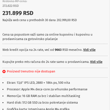
Redovna MP cena
p
272.822 RSD
r
e
231.899 RSD
m
a
Najniža web cena u prethodnih 30 dana
202.999,00 RSD
P
r
Cena sa popustom važi samo za online kupovinu i kupovinu u
o
prodavnicama za gotovinsko plaćanje
j
e
Web kredit opcija na 24 rate, već od
9663
RSD mesečno.
Vidi više
k
t
o
Kupujte preko mts računa do 24 rate samo u prodavnicama.
Vidi više
r
i
i
Proizvod trenutno nije dostupan
p
l
Ekran: 13,6" IPS LED, 2880 × 1864 px, 500 nita
a
t
Procesor: Apple M4 deca-core za vrhunske performanse
n
Memorija: 16 GB RAM za brz i stabilan multitasking
a
Hard disk: 512 GB SSD za brzo pokretanje sistema
K
Grafička karta: Integrisana Apple M4 grafika
a