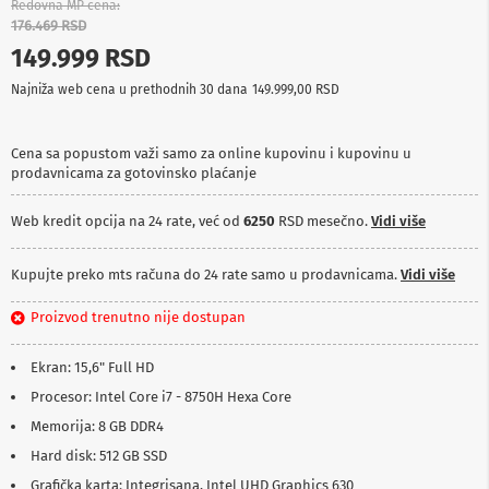
Redovna MP cena
p
176.469 RSD
r
e
149.999 RSD
m
a
Najniža web cena u prethodnih 30 dana
149.999,00 RSD
P
r
Cena sa popustom važi samo za online kupovinu i kupovinu u
o
prodavnicama za gotovinsko plaćanje
j
e
Web kredit opcija na 24 rate, već od
6250
RSD mesečno.
Vidi više
k
t
o
Kupujte preko mts računa do 24 rate samo u prodavnicama.
Vidi više
r
i
i
Proizvod trenutno nije dostupan
p
l
Ekran: 15,6" Full HD
a
t
Procesor: Intel Core i7 - 8750H Hexa Core
n
Memorija: 8 GB DDR4
a
Hard disk: 512 GB SSD
K
Grafička karta: Integrisana, Intel UHD Graphics 630
a