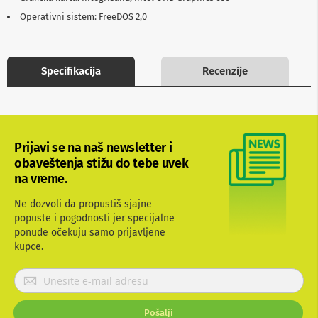
b
Operativni sistem: FreeDOS 2,0
l
o
v
i
Specifikacija
Recenzije
i
a
d
a
p
t
e
Prijavi se na naš newsletter i
r
obaveštenja stižu do tebe uvek
i
na vreme.
z
a
T
Ne dozvoli da propustiš sjajne
V
popuste i pogodnosti jer specijalne
i
ponude očekuju samo prijavljene
A
kupce.
V
P
A
r
n
t
i
Pošalji
e
j