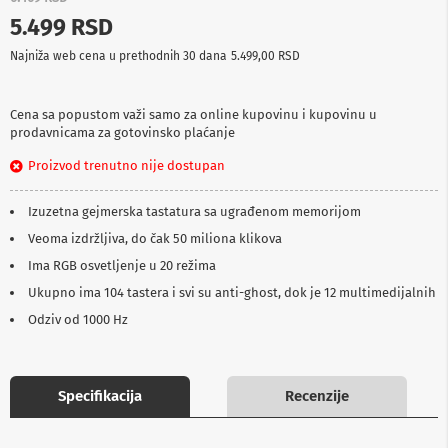
p
5.499 RSD
r
e
Najniža web cena u prethodnih 30 dana
5.499,00 RSD
m
a
Cena sa popustom važi samo za online kupovinu i kupovinu u
P
prodavnicama za gotovinsko plaćanje
r
o
Proizvod trenutno nije dostupan
j
e
k
Izuzetna gejmerska tastatura sa ugrađenom memorijom
t
o
Veoma izdržljiva, do čak 50 miliona klikova
r
Ima RGB osvetljenje u 20 režima
i
i
Ukupno ima 104 tastera i svi su anti-ghost, dok je 12 multimedijalnih
p
Odziv od 1000 Hz
l
a
t
n
a
Specifikacija
Recenzije
K
a