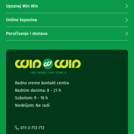
z
n
Upoznaj Win Win
a
e
i
p
r
r
Online kupovina
i
i
s
m
Poručivanje i dostava
i
a
v
n
e
r
j
i
e
z
n
a
e
T
w
V
s
Radno vreme kontakt centra
l
D
Radnim danima: 8 - 21 h
a
e
l
t
Subotom: 9 - 16 h
j
t
Nedeljom: Ne radi
i
e
n
r
s
k
a
i
i
011-3-713-713
z
i