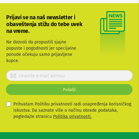
b
l
o
Prijavi se na naš newsletter i
v
obaveštenja stižu do tebe uvek
i
na vreme.
i
a
d
Ne dozvoli da propustiš sjajne
a
popuste i pogodnosti jer specijalne
p
ponude očekuju samo prijavljene
t
kupce.
e
r
P
i
z
r
a
i
T
Pošalji
j
V
a
i
v
Prihvatam Politiku privatnosti radi unapređenja korisničkog
A
i
V
iskustva. Da saznate više o načinu obrade podataka,
t
pogledajte stranicu
Politika privatnosti.
A
e
n
s
t
e
e