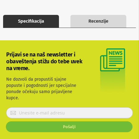
b
l
o
v
Specifikacija
Recenzije
i
i
a
d
a
p
Prijavi se na naš newsletter i
t
obaveštenja stižu do tebe uvek
e
na vreme.
r
i
z
Ne dozvoli da propustiš sjajne
a
popuste i pogodnosti jer specijalne
T
ponude očekuju samo prijavljene
V
kupce.
i
A
P
V
r
A
i
n
Pošalji
j
t
a
e