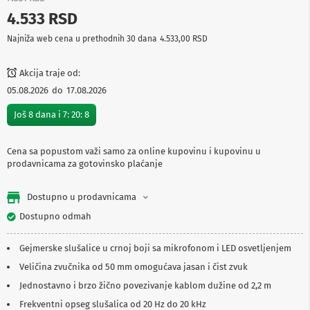
p
4.533 RSD
r
e
Najniža web cena u prethodnih 30 dana
4.533,00 RSD
m
a
Akcija traje od:
P
05.08.2026
do
17.08.2026
r
o
Još
8
dana i
7
:
20
:
8
j
e
k
Cena sa popustom važi samo za online kupovinu i kupovinu u
t
prodavnicama za gotovinsko plaćanje
o
r
i
Dostupno u prodavnicama
i
p
Dostupno odmah
l
a
t
Gejmerske slušalice u crnoj boji sa mikrofonom i LED osvetljenjem
n
Veličina zvučnika od 50 mm omogućava jasan i čist zvuk
a
Jednostavno i brzo žično povezivanje kablom dužine od 2,2 m
K
Frekventni opseg slušalica od 20 Hz do 20 kHz
a