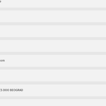
e
onom
CS DOO BEOGRAD