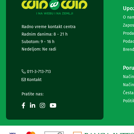
za
Upoz
foto-
aparate
O na
i
Zapos
Radno vreme kontakt centra
kamere
Proda
Radnim danima: 8 - 21 h
Oprema
za
Podac
Subotom: 9 - 16 h
akcione
Nedeljom: Ne radi
Brend
kamere
Profesionalna
audio
Poru
i
011-3-713-713
video
Način
Kontakt
oprema
Način
Profesionalne
Česta
Pratite nas:
kamere
DaVinci
Politi
Resolve
i
Fusion
softver
ATEM