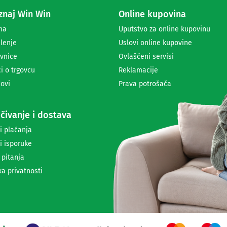
a
naj Win Win
Online kupovina
p
r
ma
Uputstvo za online kupovinu
i
lenje
Uslovi online kupovine
m
a
vnice
Ovlašćeni servisi
n
i o trgovcu
Reklamacije
j
ovi
Prava potrošača
e
n
e
čivanje i dostava
w
s
i plaćanja
l
i isporuke
e
t
 pitanja
t
ka privatnosti
e
r
a
i
i
n