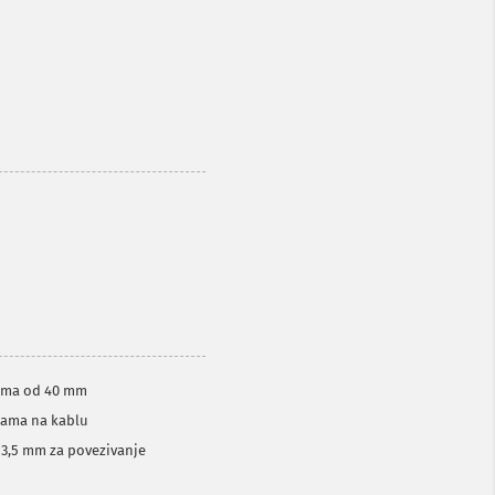
icima od 40 mm
lama na kablu
 3,5 mm za povezivanje