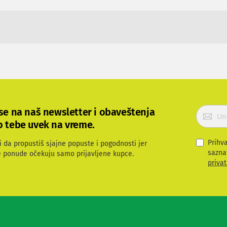
P
 se na naš newsletter i obaveštenja
r
o tebe uvek na vreme.
i
j
Prihv
i da propustiš sjajne popuste i pogodnosti jer
a
sazna
e ponude očekuju samo prijavljene kupce.
v
privat
i
t
e
s
e
z