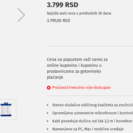
3.799 RSD
Najniža web cena u prethodnih 30 dana
3.799,00 RSD
Cena sa popustom važi samo za
online kupovinu i kupovinu u
prodavnicama za gotovinsko
plaćanje
Proizvod trenutno nije dostupan
Stereo slušalice odličnog kvaliteta sa zvučn
Opremljene usmerenim mikrofonom i kontro
Kabl poseduje dužinu od čak 2,2 m i konektor
Namenjene za PC, Mac i mobilne uređaje