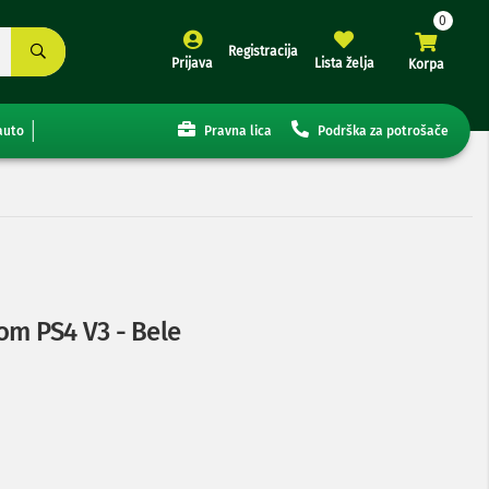
Registracija
Prijava
Lista želja
Korpa
auto
Pravna lica
Podrška za potrošače
om PS4 V3 - Bele