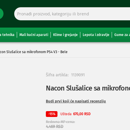
a tehnika
Mali kućni aparati
Klime i grejanje
Lepota i zdravlje
Gume za 
con Slušalice sa mikrofonom PS4 V3 - Bele
Šifra artikla:
1139091
Nacon Slušalice sa mikrofon
Budi prvi koji će napisati recenziju
Ušteda
-15%
670,00 RSD
Redovna MP cena
4.469 RSD