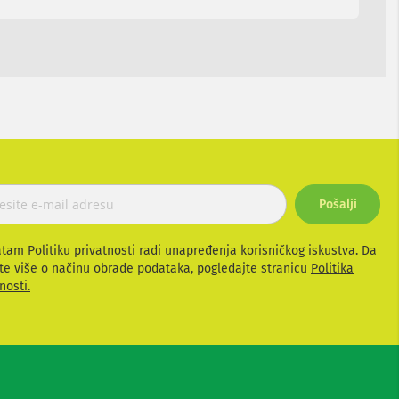
Pošalji
atam Politiku privatnosti radi unapređenja korisničkog iskustva. Da
te više o načinu obrade podataka, pogledajte stranicu
Politika
nosti.