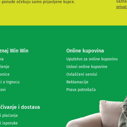
sazna
e ponude očekuju samo prijavljene kupce.
v
privat
i
t
e
s
e
z
a
naj Win Win
Online kupovina
p
r
ma
Uputstvo za online kupovinu
i
lenje
Uslovi online kupovine
m
a
vnice
Ovlašćeni servisi
n
i o trgovcu
Reklamacije
j
ovi
Prava potrošača
e
n
e
čivanje i dostava
w
s
i plaćanja
l
i isporuke
e