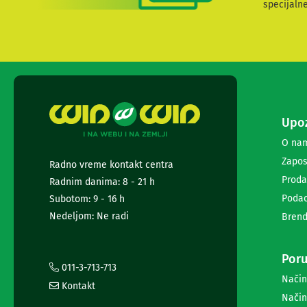
specijaln
i
radio
satovi
Zvučnici
i
zvučni
sistemi
Soundbarovi
Zvučnici
Upoz
za
O na
kompjuter
Zvučni
Zapos
Radno vreme kontakt centra
sistemi
Proda
Radnim danima: 8 - 21 h
Bežični
Podac
Subotom: 9 - 16 h
zvučnici
Slušalice
Nedeljom: Ne radi
Brend
Bežične
slušalice
Žične
Poru
011-3-713-713
slušalice
Način
Mikrofoni
Kontakt
i
Način