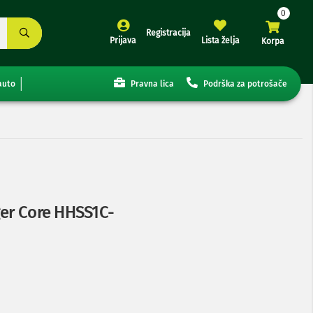
Registracija
Prijava
Lista želja
Korpa
auto
Pravna lica
Podrška za potrošače
ger Core HHSS1C-