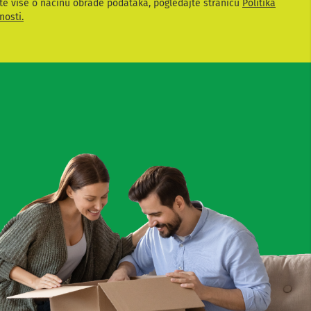
te više o načinu obrade podataka, pogledajte stranicu
Politika
nosti.