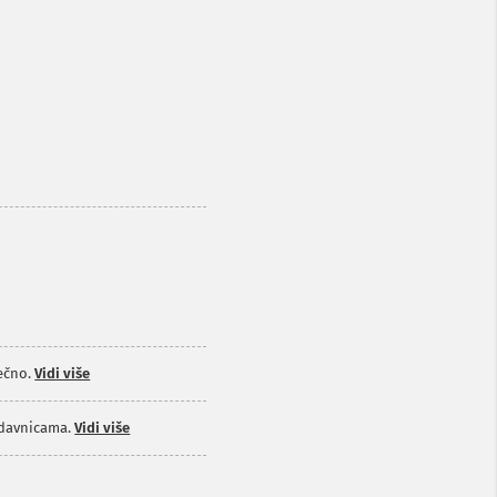
ečno.
Vidi više
odavnicama.
Vidi više