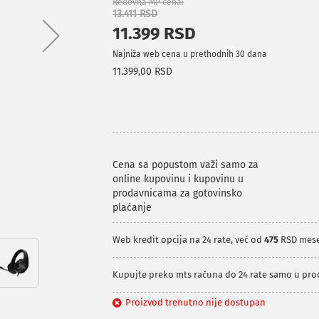
Redovna MP cena
13.411 RSD
11.399 RSD
Najniža web cena u prethodnih 30 dana
11.399,00 RSD
Cena sa popustom važi samo za
online kupovinu i kupovinu u
prodavnicama za gotovinsko
plaćanje
Web kredit opcija na 24 rate, već od
475
RSD mes
Kupujte preko mts računa do 24 rate samo u pr
Proizvod trenutno nije dostupan