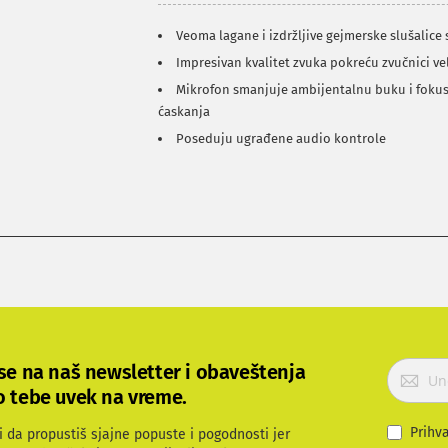
Veoma lagane i izdržljive gejmerske slušalic
Impresivan kvalitet zvuka pokreću zvučnici v
Mikrofon smanjuje ambijentalnu buku i fokusi
ćaskanja
Poseduju ugrađene audio kontrole
P
 se na naš newsletter i obaveštenja
r
o tebe uvek na vreme.
i
j
Prihv
i da propustiš sjajne popuste i pogodnosti jer
a