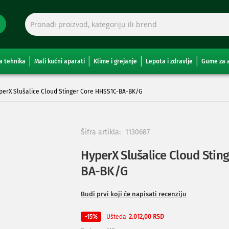
a tehnika
Mali kućni aparati
Klime i grejanje
Lepota i zdravlje
Gume za 
perX Slušalice Cloud Stinger Core HHSS1C-BA-BK/G
Šifra artikla:
1130687
HyperX Slušalice Cloud Stin
BA-BK/G
Budi prvi koji će napisati recenziju
Ušteda
-15%
2.012,00 RSD