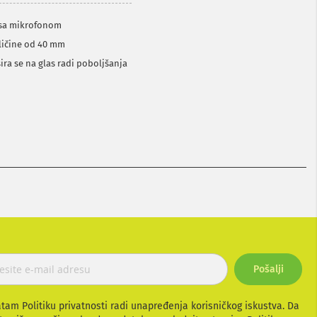
e sa mikrofonom
eličine od 40 mm
ra se na glas radi poboljšanja
Pošalji
atam Politiku privatnosti radi unapređenja korisničkog iskustva. Da