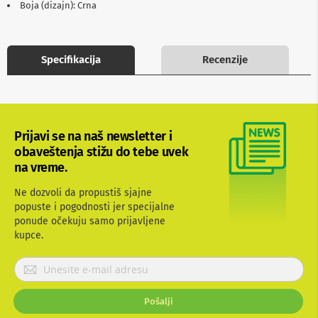
Boja (dizajn): Crna
b
l
o
v
i
Specifikacija
Recenzije
i
a
d
a
p
t
Prijavi se na naš newsletter i
e
obaveštenja stižu do tebe uvek
r
na vreme.
i
z
a
Ne dozvoli da propustiš sjajne
T
popuste i pogodnosti jer specijalne
V
ponude očekuju samo prijavljene
i
kupce.
A
V
P
r
A
n
i
Pošalji
t
j
e