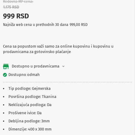
Redovna MP cena
p
1.175 RSD
r
e
999 RSD
m
a
Najniža web cena u prethodnih 30 dana
999,00 RSD
P
r
o
Cena sa popustom važi samo za online kupovinu i kupovinu u
j
prodavnicama za gotovinsko plaćanje
e
k
Dostupno u prodavnicama
t
o
Dostupno odmah
r
i
i
Tip podloge: Gejmerska
p
Površina podloge: Tkanina
l
a
Neklizajuća podloga: Da
t
n
Prošivene ivice: Da
a
Debljina podloge: 3mm
K
Dimenzije: 400 x 300 mm
a