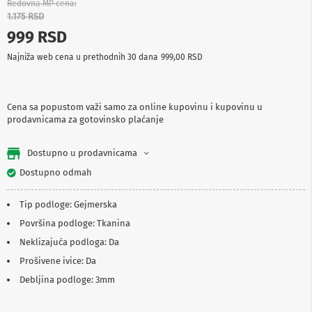
Redovna MP cena
p
1.175 RSD
r
e
999 RSD
m
a
Najniža web cena u prethodnih 30 dana
999,00 RSD
P
r
o
Cena sa popustom važi samo za online kupovinu i kupovinu u
j
prodavnicama za gotovinsko plaćanje
e
k
Dostupno u prodavnicama
t
o
Dostupno odmah
r
i
i
Tip podloge: Gejmerska
p
Površina podloge: Tkanina
l
a
Neklizajuća podloga: Da
t
n
Prošivene ivice: Da
a
Debljina podloge: 3mm
K
a