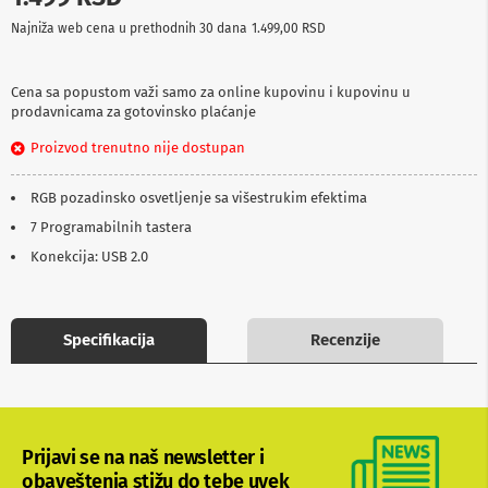
p
Najniža web cena u prethodnih 30 dana
1.499,00 RSD
r
e
m
a
Cena sa popustom važi samo za online kupovinu i kupovinu u
prodavnicama za gotovinsko plaćanje
P
Proizvod trenutno nije dostupan
r
o
j
RGB pozadinsko osvetljenje sa višestrukim efektima
e
k
7 Programabilnih tastera
t
Konekcija: USB 2.0
o
r
i
i
p
Specifikacija
Recenzije
l
a
t
n
a
Prijavi se na naš newsletter i
K
obaveštenja stižu do tebe uvek
a