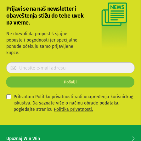
b
Prijavi se na naš newsletter i
l
obaveštenja stižu do tebe uvek
o
v
na vreme.
i
i
Ne dozvoli da propustiš sjajne
a
popuste i pogodnosti jer specijalne
d
ponude očekuju samo prijavljene
a
kupce.
p
t
e
P
r
r
i
i
z
Pošalji
j
a
a
T
V
v
Prihvatam Politiku privatnosti radi unapređenja korisničkog
i
i
iskustva. Da saznate više o načinu obrade podataka,
A
t
pogledajte stranicu
Politika privatnosti.
V
e
s
A
e
n
t
z
Upoznaj Win Win
e
a