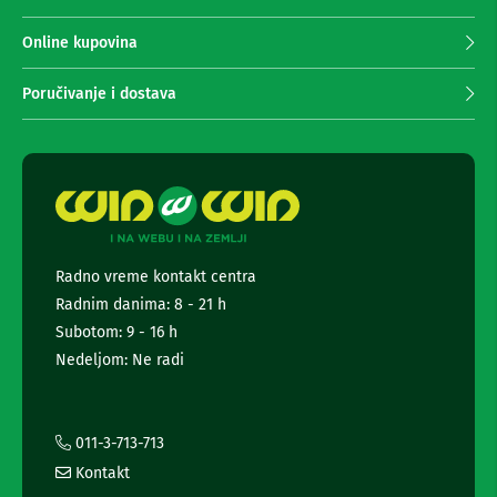
n
p
e
r
Online kupovina
i
i
r
m
i
Poručivanje i dostava
s
a
i
n
v
j
e
e
r
n
i
e
z
a
w
T
s
Radno vreme kontakt centra
V
l
Radnim danima: 8 - 21 h
e
D
t
Subotom: 9 - 16 h
a
t
l
Nedeljom: Ne radi
j
e
i
r
n
a
s
i
011-3-713-713
k
i
i
Kontakt
n
z