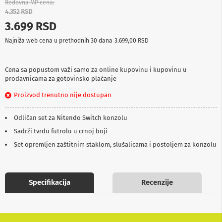
Redovna MP cena
p
4.352 RSD
r
e
3.699 RSD
m
a
Najniža web cena u prethodnih 30 dana
3.699,00 RSD
P
r
Cena sa popustom važi samo za online kupovinu i kupovinu u
o
prodavnicama za gotovinsko plaćanje
j
e
Proizvod trenutno nije dostupan
k
t
Odličan set za Nitendo Switch konzolu
o
r
Sadrži tvrdu futrolu u crnoj boji
i
i
Set opremljen zaštitnim staklom, slušalicama i postoljem za konzolu
p
l
a
t
Specifikacija
Recenzije
n
a
K
a