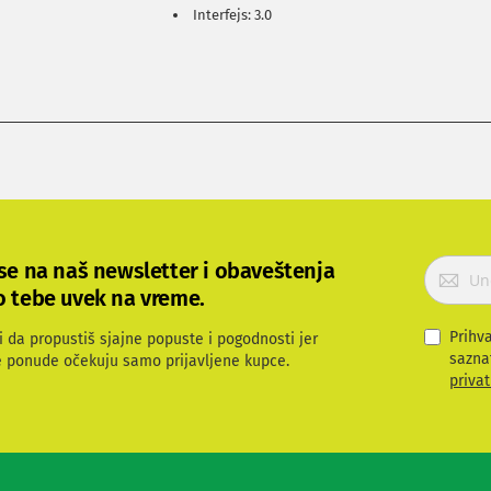
Interfejs: 3.0
P
 se na naš newsletter i obaveštenja
r
o tebe uvek na vreme.
i
j
Prihv
i da propustiš sjajne popuste i pogodnosti jer
a
sazna
e ponude očekuju samo prijavljene kupce.
v
privat
i
t
e
s
e