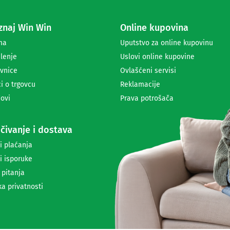
z
a
naj Win Win
Online kupovina
p
r
ma
Uputstvo za online kupovinu
i
lenje
Uslovi online kupovine
m
a
vnice
Ovlašćeni servisi
n
i o trgovcu
Reklamacije
j
ovi
Prava potrošača
e
n
e
čivanje i dostava
w
s
i plaćanja
l
i isporuke
e
t
 pitanja
t
ka privatnosti
e
r
a
i