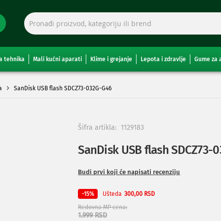
a tehnika
Mali kućni aparati
Klime i grejanje
Lepota i zdravlje
Gume za 
a
SanDisk USB flash SDCZ73-032G-G46
Šifra artikla:
1129183
SanDisk USB flash SDCZ73-
Budi prvi koji će napisati recenziju
Ušteda
-15%
300,00 RSD
Redovna MP cena
1.999 RSD