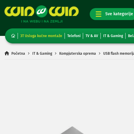
TV,
foto,
audio
i
3T Usluga kućne montaže
Telefoni
TV & AV
IT & Gaming
Bel
video
Televizori
Non-
Početna
IT & Gaming
Kompjuterska oprema
USB flash memorij
smart
TV
Skip
Smart
to
TV
the
TV
end
i
of
video
the
oprema
images
Projektori
gallery
i
platna
Kablovi
i