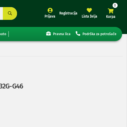
Registracija
Prijava
Lista želja
Korpa
auto
Pravna lica
Podrška za potrošače
032G-G46