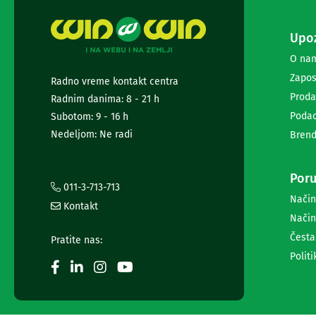
i
radio
satovi
Upoz
Zvučnici
O na
i
Zapos
zvučni
Radno vreme kontakt centra
sistemi
Proda
Radnim danima: 8 - 21 h
Soundbarovi
Podac
Subotom: 9 - 16 h
Zvučnici
Nedeljom: Ne radi
za
Brend
kompjuter
Zvučni
Poru
sistemi
011-3-713-713
Bežični
Način
zvučnici
Kontakt
Način
Slušalice
Bežične
Česta
Pratite nas:
slušalice
Politi
Žične
slušalice
Mikrofoni
i