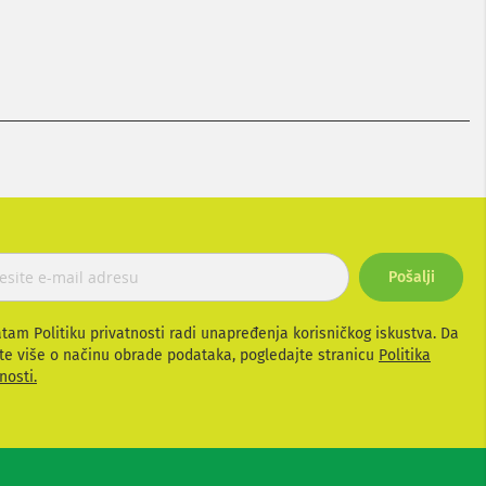
Pošalji
atam Politiku privatnosti radi unapređenja korisničkog iskustva. Da
te više o načinu obrade podataka, pogledajte stranicu
Politika
nosti.