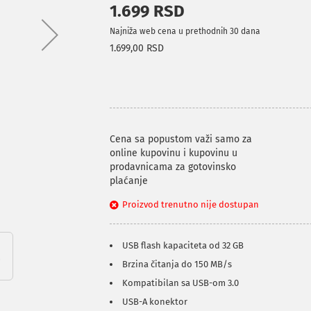
1.699 RSD
Najniža web cena u prethodnih 30 dana
1.699,00 RSD
Cena sa popustom važi samo za
online kupovinu i kupovinu u
prodavnicama za gotovinsko
plaćanje
Proizvod trenutno nije dostupan
USB flash kapaciteta od 32 GB
Brzina čitanja do 150 MB/s
Kompatibilan sa USB-om 3.0
USB-A konektor