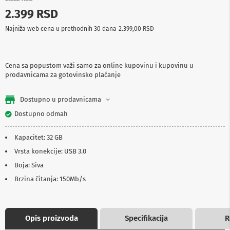
p
2.399 RSD
r
e
Najniža web cena u prethodnih 30 dana
2.399,00 RSD
m
a
P
Cena sa popustom važi samo za online kupovinu i kupovinu u
r
prodavnicama za gotovinsko plaćanje
o
j
e
Dostupno u prodavnicama
k
t
Dostupno odmah
o
r
Kapacitet: 32 GB
i
i
Vrsta konekcije: USB 3.0
p
Boja: Siva
l
a
Brzina čitanja: 150Mb/s
t
n
a
Opis proizvoda
Specifikacija
R
K
a