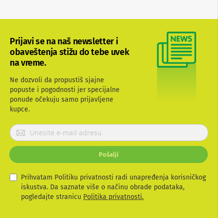
b
l
o
v
Prijavi se na naš newsletter i
i
i
obaveštenja stižu do tebe uvek
a
na vreme.
d
a
Ne dozvoli da propustiš sjajne
p
popuste i pogodnosti jer specijalne
t
e
ponude očekuju samo prijavljene
r
kupce.
i
z
P
a
r
T
i
V
Pošalji
i
j
A
a
V
v
Prihvatam Politiku privatnosti radi unapređenja korisničkog
i
iskustva. Da saznate više o načinu obrade podataka,
A
t
pogledajte stranicu
Politika privatnosti.
n
e
t
e
s