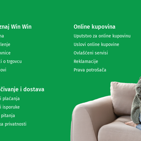
s
e
z
a
naj Win Win
Online kupovina
p
r
ma
Uputstvo za online kupovinu
i
lenje
Uslovi online kupovine
m
a
vnice
Ovlašćeni servisi
n
i o trgovcu
Reklamacije
j
ovi
Prava potrošača
e
n
e
čivanje i dostava
w
s
i plaćanja
l
i isporuke
e
t
 pitanja
t
ka privatnosti
e
r
a