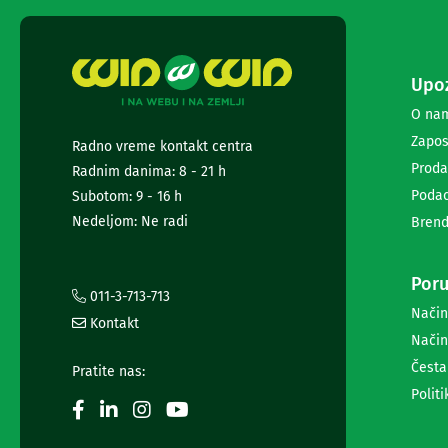
i
radio
satovi
Zvučnici
Upoz
i
zvučni
O na
sistemi
Zapos
Radno vreme kontakt centra
Soundbarovi
Proda
Zvučnici
Radnim danima: 8 - 21 h
za
Podac
Subotom: 9 - 16 h
kompjuter
Nedeljom: Ne radi
Brend
Zvučni
sistemi
Bežični
Poru
zvučnici
011-3-713-713
Slušalice
Način
Kontakt
Bežične
Način
slušalice
Česta
Žične
Pratite nas:
slušalice
Politi
Mikrofoni
i