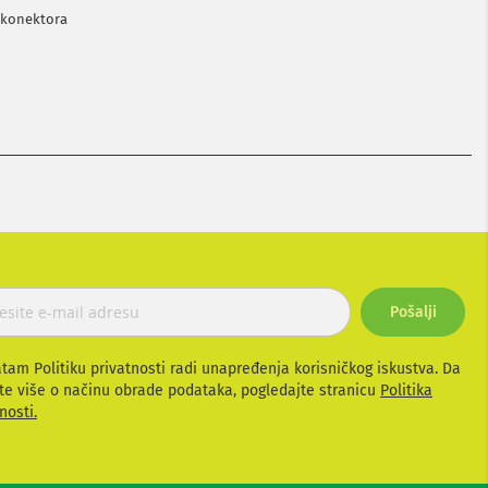
 konektora
Pošalji
atam Politiku privatnosti radi unapređenja korisničkog iskustva. Da
te više o načinu obrade podataka, pogledajte stranicu
Politika
nosti.