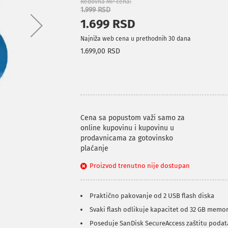
Redovna MP cena
1.999 RSD
1.699 RSD
Najniža web cena u prethodnih 30 dana
1.699,00 RSD
Cena sa popustom važi samo za
online kupovinu i kupovinu u
prodavnicama za gotovinsko
plaćanje
Proizvod trenutno nije dostupan
Praktično pakovanje od 2 USB flash diska
Svaki flash odlikuje kapacitet od 32 GB memor
Poseduje SanDisk SecureAccess zaštitu poda