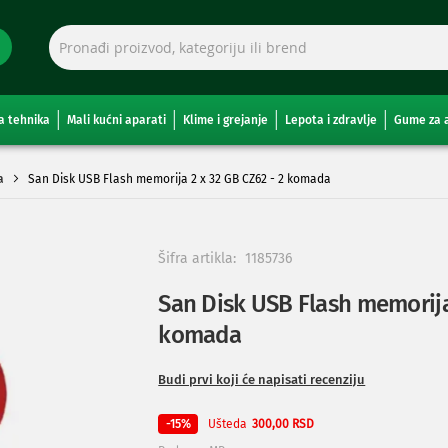
a tehnika
Mali kućni aparati
Klime i grejanje
Lepota i zdravlje
Gume za 
a
San Disk USB Flash memorija 2 x 32 GB CZ62 - 2 komada
Šifra artikla:
1185736
San Disk USB Flash memorija 
komada
Budi prvi koji će napisati recenziju
Ušteda
-15%
300,00 RSD