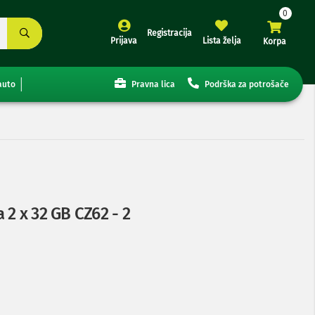
Registracija
Prijava
Lista želja
Korpa
auto
Pravna lica
Podrška za potrošače
2 x 32 GB CZ62 - 2