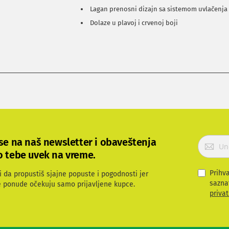
Lagan prenosni dizajn sa sistemom uvlačenja
Dolaze u plavoj i crvenoj boji
P
 se na naš newsletter i obaveštenja
r
o tebe uvek na vreme.
i
j
Prihv
i da propustiš sjajne popuste i pogodnosti jer
a
sazna
e ponude očekuju samo prijavljene kupce.
v
privat
i
t
e