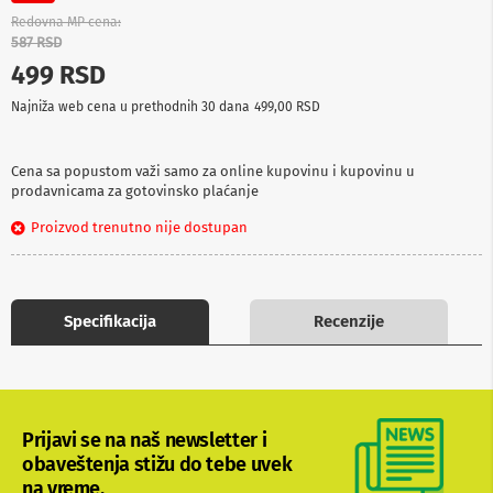
p
Redovna MP cena
r
587 RSD
e
499 RSD
m
a
Najniža web cena u prethodnih 30 dana
499,00 RSD
P
r
o
Cena sa popustom važi samo za online kupovinu i kupovinu u
j
prodavnicama za gotovinsko plaćanje
e
k
Proizvod trenutno nije dostupan
t
o
r
i
i
Specifikacija
Recenzije
p
l
a
t
n
a
Prijavi se na naš newsletter i
obaveštenja stižu do tebe uvek
K
na vreme.
a