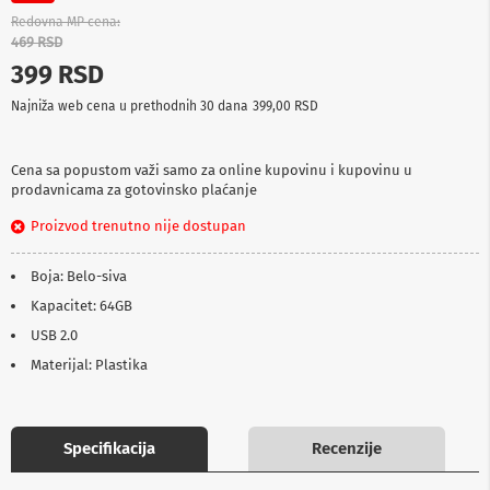
p
Redovna MP cena
r
469 RSD
e
399 RSD
m
a
Najniža web cena u prethodnih 30 dana
399,00 RSD
P
r
o
Cena sa popustom važi samo za online kupovinu i kupovinu u
j
prodavnicama za gotovinsko plaćanje
e
k
Proizvod trenutno nije dostupan
t
o
Boja: Belo-siva
r
i
Kapacitet: 64GB
i
p
USB 2.0
l
Materijal: Plastika
a
t
n
a
Specifikacija
Recenzije
K
a