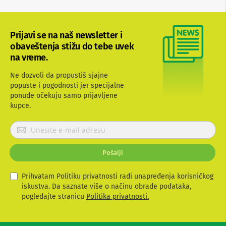
b
l
o
v
Prijavi se na naš newsletter i
i
obaveštenja stižu do tebe uvek
i
na vreme.
a
d
Ne dozvoli da propustiš sjajne
a
p
popuste i pogodnosti jer specijalne
t
ponude očekuju samo prijavljene
e
kupce.
r
i
P
z
r
a
T
i
Pošalji
V
j
i
a
A
v
Prihvatam Politiku privatnosti radi unapređenja korisničkog
V
i
iskustva. Da saznate više o načinu obrade podataka,
t
pogledajte stranicu
Politika privatnosti.
A
e
n
t
s
e