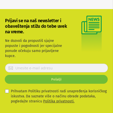
b
l
o
v
Prijavi se na naš newsletter i
i
i
obaveštenja stižu do tebe uvek
a
na vreme.
d
a
Ne dozvoli da propustiš sjajne
p
popuste i pogodnosti jer specijalne
t
ponude očekuju samo prijavljene
e
r
kupce.
i
z
P
a
r
T
i
V
Pošalji
j
i
A
a
V
v
Prihvatam Politiku privatnosti radi unapređenja korisničkog
i
iskustva. Da saznate više o načinu obrade podataka,
A
t
pogledajte stranicu
Politika privatnosti.
n
e
t
s
e