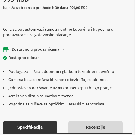
p
Najniža web cena u prethodnih 30 dana
999,00 RSD
r
e
m
a
Cena sa popustom važi samo za online kupovinu i kupovinu u
prodavnicama za gotovinsko plaćanje
P
r
o
Dostupno u prodavnicama
j
e
Dostupno odmah
k
t
Podloga za miš sa udobnom i glatkom tekstilnom površinom
o
r
Gumena baza sprečava klizanje i obezbeđuje stabilnost
i
i
Jednostavno održavanje uz mikrofiber krpu i blago pranje
p
Atraktivan dizajn sa motivom zvezde
l
a
Pogodna za miševe sa optičkim i laserskim senzorima
t
n
a
Specifikacija
Recenzije
K
a