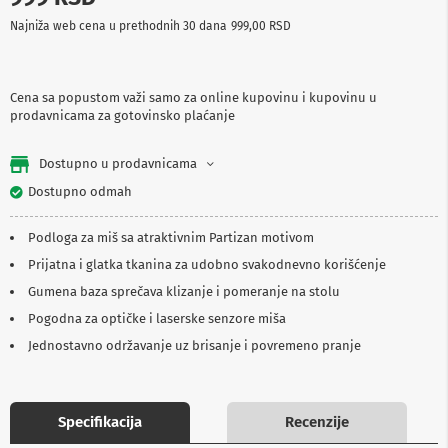
p
Najniža web cena u prethodnih 30 dana
999,00 RSD
r
e
m
a
Cena sa popustom važi samo za online kupovinu i kupovinu u
prodavnicama za gotovinsko plaćanje
P
r
o
Dostupno u prodavnicama
j
e
Dostupno odmah
k
t
Podloga za miš sa atraktivnim Partizan motivom
o
r
Prijatna i glatka tkanina za udobno svakodnevno korišćenje
i
i
Gumena baza sprečava klizanje i pomeranje na stolu
p
Pogodna za optičke i laserske senzore miša
l
a
Jednostavno održavanje uz brisanje i povremeno pranje
t
n
a
Specifikacija
Recenzije
K
a