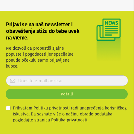
b
l
o
v
Prijavi se na naš newsletter i
i
i
obaveštenja stižu do tebe uvek
a
na vreme.
d
a
Ne dozvoli da propustiš sjajne
p
popuste i pogodnosti jer specijalne
t
ponude očekuju samo prijavljene
e
r
kupce.
i
z
P
a
r
T
i
V
Pošalji
j
i
A
a
V
v
Prihvatam Politiku privatnosti radi unapređenja korisničkog
i
iskustva. Da saznate više o načinu obrade podataka,
A
t
pogledajte stranicu
Politika privatnosti.
n
e
t
s
e