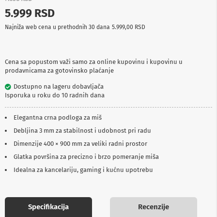
p
5.999 RSD
r
e
Najniža web cena u prethodnih 30 dana
5.999,00 RSD
m
a
P
Cena sa popustom važi samo za online kupovinu i kupovinu u
r
prodavnicama za gotovinsko plaćanje
o
j
Dostupno na lageru dobavljača
e
Isporuka u roku do 10 radnih dana
k
t
o
Elegantna crna podloga za miš
r
Debljina 3 mm za stabilnost i udobnost pri radu
i
i
Dimenzije 400 × 900 mm za veliki radni prostor
p
l
Glatka površina za precizno i brzo pomeranje miša
a
Idealna za kancelariju, gaming i kućnu upotrebu
t
n
a
Specifikacija
Recenzije
K
a