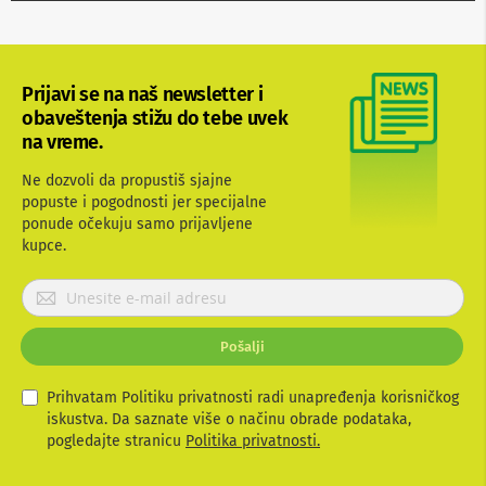
b
l
o
v
i
Prijavi se na naš newsletter i
i
obaveštenja stižu do tebe uvek
a
na vreme.
d
a
Ne dozvoli da propustiš sjajne
p
t
popuste i pogodnosti jer specijalne
e
ponude očekuju samo prijavljene
r
kupce.
i
z
P
a
r
T
V
i
Pošalji
i
j
A
a
V
v
Prihvatam Politiku privatnosti radi unapređenja korisničkog
i
iskustva. Da saznate više o načinu obrade podataka,
A
t
pogledajte stranicu
Politika privatnosti.
n
e
t
e
s