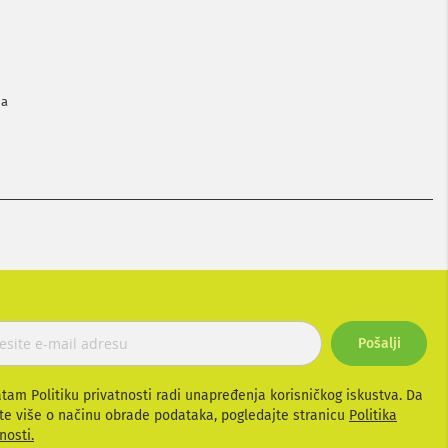
ma
Pošalji
atam Politiku privatnosti radi unapređenja korisničkog iskustva. Da
te više o načinu obrade podataka, pogledajte stranicu
Politika
nosti.