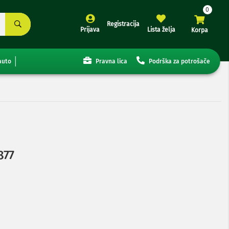
Registracija
Prijava
Lista želja
Korpa
auto
Pravna lica
Podrška za potrošače
877