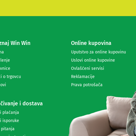
i
t
e
s
e
z
a
naj Win Win
Online kupovina
p
r
ma
Uputstvo za online kupovinu
i
lenje
Uslovi online kupovine
m
a
vnice
Ovlašćeni servisi
n
i o trgovcu
Reklamacije
j
ovi
Prava potrošača
e
n
e
čivanje i dostava
w
s
i plaćanja
l
i isporuke
e
t
 pitanja
t