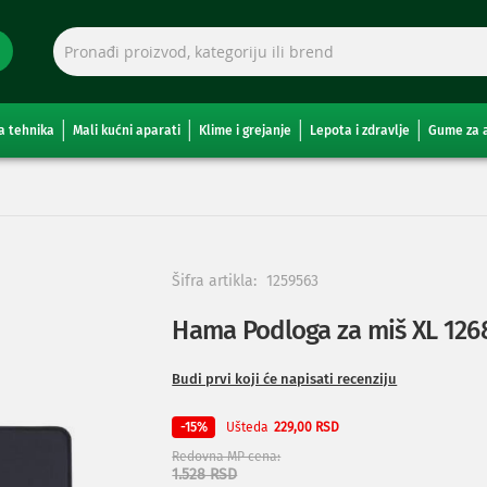
a tehnika
Mali kućni aparati
Klime i grejanje
Lepota i zdravlje
Gume za 
Šifra artikla:
1259563
Hama Podloga za miš XL 126
Budi prvi koji će napisati recenziju
Ušteda
-15%
229,00 RSD
Redovna MP cena
1.528 RSD