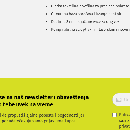
Glatka tekstilna površina za precizne pokrete
Gumirana baza sprečava klizanje na stolu
Debljina 3 mm i ojačane ivice za dug vek
Kompatibilna sa optičkim i laserskim miševi
P
 se na naš newsletter i obaveštenja
r
o tebe uvek na vreme.
i
j
Prihv
i da propustiš sjajne popuste i pogodnosti jer
a
sazna
e ponude očekuju samo prijavljene kupce.
v
privat