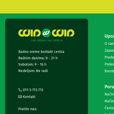
i
radio
satovi
Zvučnici
i
zvučni
sistemi
Upoz
Soundbarovi
Zvučnici
O na
za
Zapos
Radno vreme kontakt centra
kompjuter
Proda
Radnim danima: 8 - 21 h
Zvučni
sistemi
Podac
Subotom: 9 - 16 h
Bežični
Nedeljom: Ne radi
Brend
zvučnici
Slušalice
Bežične
Poru
slušalice
011-3-713-713
Način
Žične
Kontakt
slušalice
Način
Mikrofoni
Česta
Pratite nas:
i