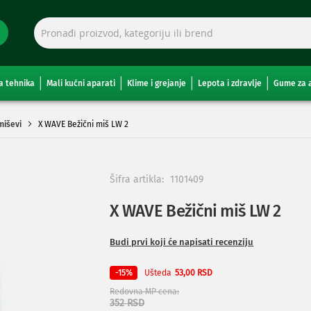
a tehnika
Mali kućni aparati
Klime i grejanje
Lepota i zdravlje
Gume za 
miševi
X WAVE Bežični miš LW 2
Šifra artikla:
1101409
X WAVE Bežični miš LW 2
Budi prvi koji će napisati recenziju
Ušteda
-15%
53,00 RSD
Redovna MP cena
352 RSD