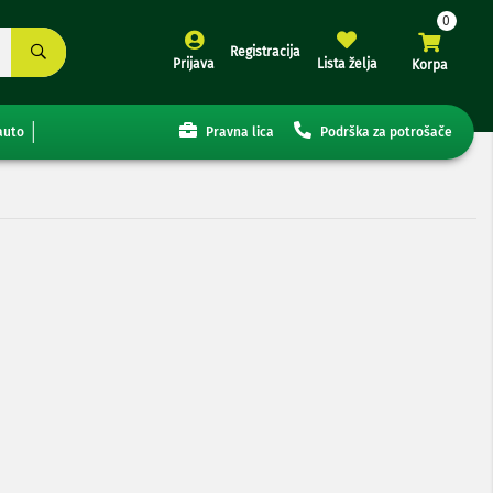
Registracija
Prijava
Lista želja
Korpa
auto
Pravna lica
Podrška za potrošače