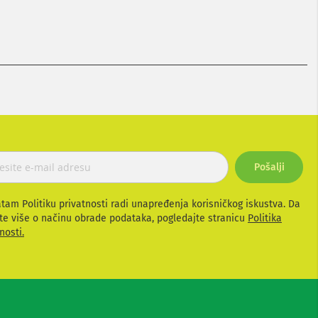
Pošalji
atam Politiku privatnosti radi unapređenja korisničkog iskustva. Da
te više o načinu obrade podataka, pogledajte stranicu
Politika
nosti.