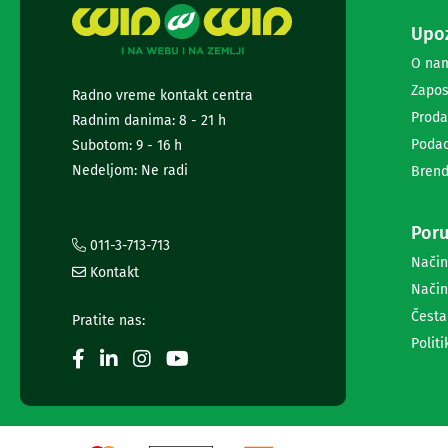
i
radio
Upoz
satovi
O na
Zvučnici
Zapos
i
Radno vreme kontakt centra
zvučni
Proda
Radnim danima: 8 - 21 h
sistemi
Podac
Subotom: 9 - 16 h
Soundbarovi
Nedeljom: Ne radi
Zvučnici
Brend
za
kompjuter
Poru
Zvučni
011-3-713-713
sistemi
Način
Bežični
Kontakt
Način
zvučnici
Slušalice
Česta
Pratite nas:
Bežične
Politi
slušalice
Žične
slušalice
Mikrofoni
i