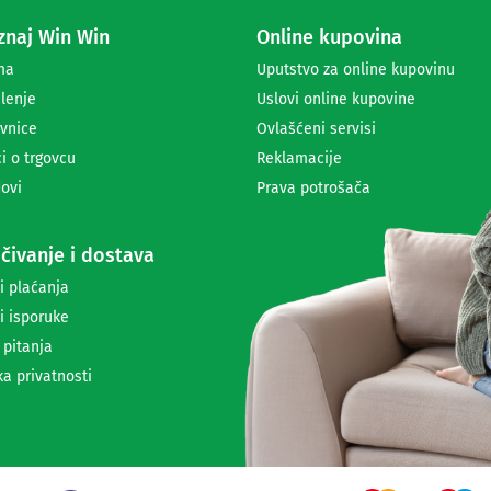
a
naj Win Win
Online kupovina
p
r
ma
Uputstvo za online kupovinu
i
lenje
Uslovi online kupovine
m
a
vnice
Ovlašćeni servisi
n
i o trgovcu
Reklamacije
j
ovi
Prava potrošača
e
n
e
čivanje i dostava
w
s
i plaćanja
l
i isporuke
e
t
 pitanja
t
ka privatnosti
e
r
a
i
i