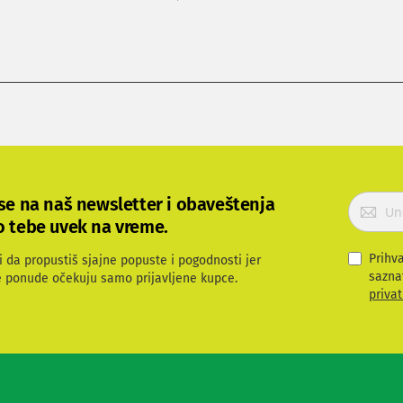
P
 se na naš newsletter i obaveštenja
r
o tebe uvek na vreme.
i
j
Prihv
i da propustiš sjajne popuste i pogodnosti jer
a
sazna
e ponude očekuju samo prijavljene kupce.
v
privat
i
t
e
s
e
z