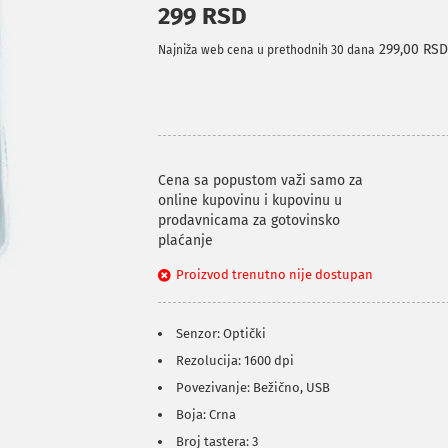
299 RSD
299,00 RS
Najniža web cena u prethodnih 30 dana
Cena sa popustom važi samo za
online kupovinu i kupovinu u
prodavnicama za gotovinsko
plaćanje
Proizvod trenutno nije dostupan
Senzor: Optički
Rezolucija: 1600 dpi
Povezivanje: Bežično, USB
Boja: Crna
Broj tastera: 3