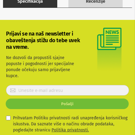
Specifikacija
Recenzije
b
l
o
v
i
i
Prijavi se na naš newsletter i
a
obaveštenja stižu do tebe uvek
d
a
na vreme.
p
t
Ne dozvoli da propustiš sjajne
e
popuste i pogodnosti jer specijalne
r
ponude očekuju samo prijavljene
i
kupce.
z
a
T
P
V
r
i
i
A
Pošalji
j
V
a
v
Prihvatam Politiku privatnosti radi unapređenja korisničkog
A
n
i
iskustva. Da saznate više o načinu obrade podataka,
t
t
pogledajte stranicu
Politika privatnosti.
e