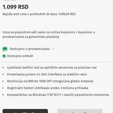
p
1.099 RSD
r
e
Najniža web cena u prethodnih 30 dana
1.099,00 RSD
m
a
P
Cena sa popustom važi samo za online kupovinu i kupovinu u
r
prodavnicama za gotovinsko plaćanje
o
j
e
Dostupno u prodavnicama
k
t
Dostupno odmah
o
r
Ljubičasti bežični miš sa optičkim senzorom za precizan rad
i
i
Povezivanje putem 2.4 GHz interfejsa za stabilnu vezu
p
Rezolucija od 800 do 1600 DPI omogućava glatko kretanje
l
a
Dugotrajni tasteri izdržavaju preko 3 miliona pritisaka
t
n
Kompatibilan sa Windows 7/8/10/11 i macOS operativnim sistemima
a
K
a