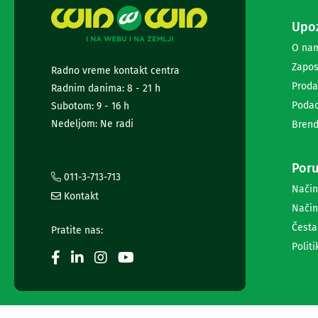
i
radio
Upoz
satovi
O na
Zvučnici
i
Zapos
Radno vreme kontakt centra
zvučni
Proda
Radnim danima: 8 - 21 h
sistemi
Podac
Subotom: 9 - 16 h
Soundbarovi
Zvučnici
Nedeljom: Ne radi
Brend
za
kompjuter
Zvučni
Poru
011-3-713-713
sistemi
Način
Bežični
Kontakt
zvučnici
Način
Slušalice
Česta
Pratite nas:
Bežične
Politi
slušalice
Žične
slušalice
Mikrofoni
i