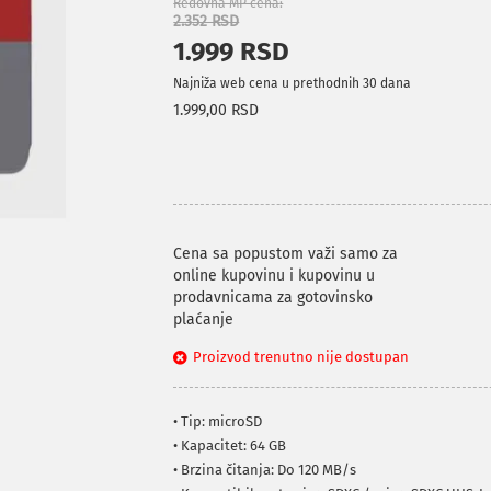
Redovna MP cena
2.352 RSD
1.999 RSD
Najniža web cena u prethodnih 30 dana
1.999,00 RSD
Cena sa popustom važi samo za
online kupovinu i kupovinu u
prodavnicama za gotovinsko
plaćanje
Proizvod trenutno nije dostupan
• Tip: microSD
• Kapacitet: 64 GB
• Brzina čitanja: Do 120 MB/s