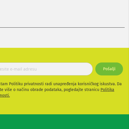
Pošalji
atam Politiku privatnosti radi unapređenja korisničkog iskustva. Da
te više o načinu obrade podataka, pogledajte stranicu
Politika
nosti.