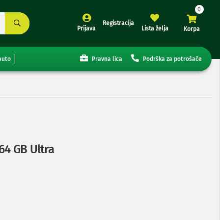
Registracija
Prijava
Lista želja
Korpa
auto
Pravna lica
Podrška za potrošače
64 GB Ultra