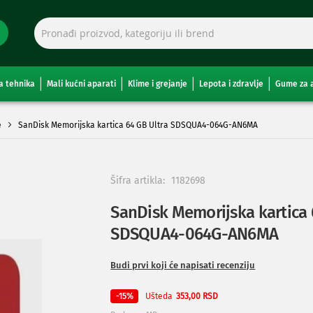
a tehnika
Mali kućni aparati
Klime i grejanje
Lepota i zdravlje
Gume za 
e
SanDisk Memorijska kartica 64 GB Ultra SDSQUA4-064G-AN6MA
Šifra artikla:
1182698
SanDisk Memorijska kartica 
SDSQUA4-064G-AN6MA
Budi prvi koji će napisati recenziju
Ušteda
-15%
353,00 RSD