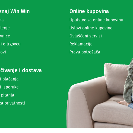
a
naj Win Win
Online kupovina
p
r
ma
Uputstvo za online kupovinu
i
lenje
Uslovi online kupovine
m
a
vnice
Ovlašćeni servisi
n
i o trgovcu
Reklamacije
j
ovi
Prava potrošača
e
n
e
čivanje i dostava
w
s
i plaćanja
l
i isporuke
e
t
 pitanja
t
ka privatnosti
e
r
a
i
i