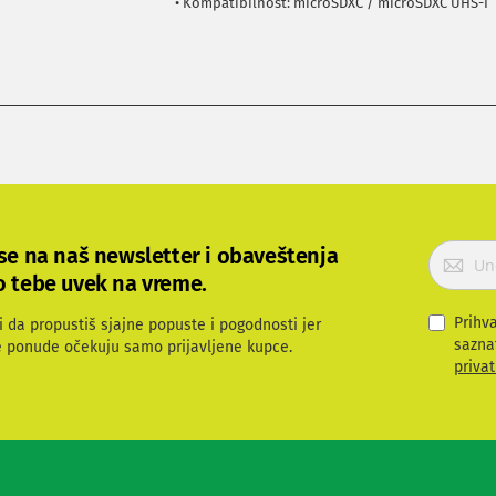
• Kompatibilnost: microSDXC / microSDXC UHS-I
P
 se na naš newsletter i obaveštenja
r
o tebe uvek na vreme.
i
j
Prihv
i da propustiš sjajne popuste i pogodnosti jer
a
sazna
e ponude očekuju samo prijavljene kupce.
v
privat
i
t
e
s
e
z