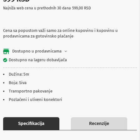
p
Najniža web cena u prethodnih 30 dana
599,00 RSD
r
e
m
a
Cena sa popustom važi samo za online kupovinu i kupovinu u
prodavnicama za gotovinsko plaćanje
P
r
o
Dostupno u prodavnicama
j
e
Dostupno na lageru dobavljača
k
t
Dužina: 5m
o
r
Boja: Siva
i
i
Transportno pakovanje
p
Pozlaćeni i uliveni konektori
l
a
t
n
a
Specifikacija
Recenzije
K
a