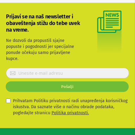
b
l
o
Prijavi se na naš newsletter i
v
obaveštenja stižu do tebe uvek
i
na vreme.
i
a
d
Ne dozvoli da propustiš sjajne
a
popuste i pogodnosti jer specijalne
p
ponude očekuju samo prijavljene
t
kupce.
e
r
P
i
z
r
a
i
T
Pošalji
j
V
a
i
v
Prihvatam Politiku privatnosti radi unapređenja korisničkog
A
i
iskustva. Da saznate više o načinu obrade podataka,
V
t
pogledajte stranicu
Politika privatnosti.
A
e
n
s
t
e
e