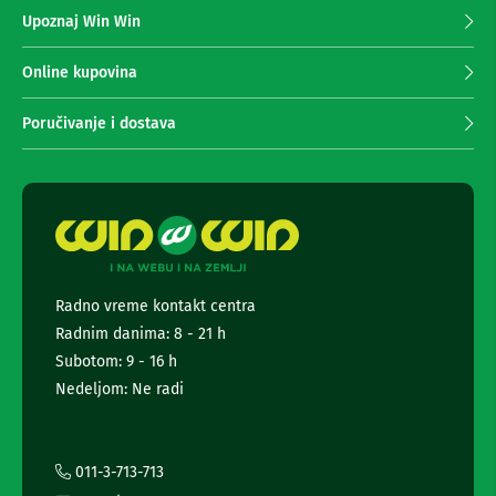
z
n
Upoznaj Win Win
a
e
p
i
r
r
Online kupovina
i
i
s
m
Poručivanje i dostava
i
a
v
n
e
r
j
i
e
z
n
a
e
T
w
V
s
Radno vreme kontakt centra
l
D
Radnim danima: 8 - 21 h
a
e
l
t
Subotom: 9 - 16 h
j
t
Nedeljom: Ne radi
i
e
n
r
s
a
k
i
i
011-3-713-713
z
i