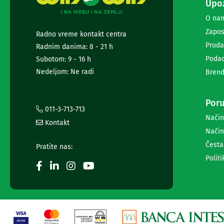
Upoz
i
radio
O na
satovi
Zapos
Radno vreme kontakt centra
Zvučnici
Proda
i
Radnim danima: 8 - 21 h
zvučni
Podac
Subotom: 9 - 16 h
sistemi
Nedeljom: Ne radi
Brend
Soundbarovi
Zvučnici
za
Poru
kompjuter
011-3-713-713
Zvučni
Način
Kontakt
sistemi
Način
Bežični
Česta
zvučnici
Pratite nas:
Slušalice
Politi
Bežične
slušalice
Žične
slušalice
Mikrofoni
i