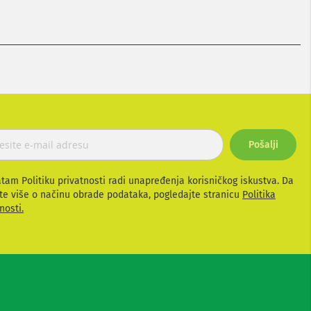
Pošalji
atam Politiku privatnosti radi unapređenja korisničkog iskustva. Da
te više o načinu obrade podataka, pogledajte stranicu
Politika
nosti.