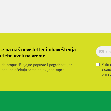
P
 se na naš newsletter i obaveštenja
r
o tebe uvek na vreme.
i
j
Prihv
i da propustiš sjajne popuste i pogodnosti jer
a
sazna
e ponude očekuju samo prijavljene kupce.
v
privat
i
t
e
s
e
z
a