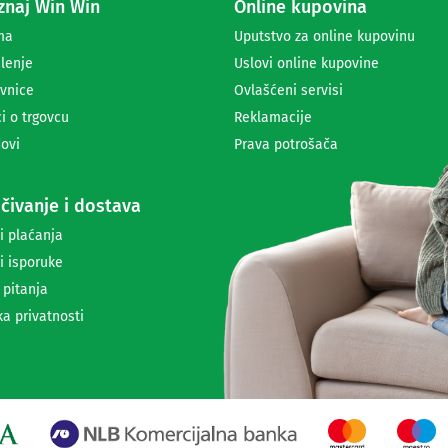
naj Win Win
Online kupovina
p
r
ma
Uputstvo za online kupovinu
i
lenje
Uslovi online kupovine
m
a
vnice
Ovlašćeni servisi
n
i o trgovcu
Reklamacije
j
ovi
Prava potrošača
e
n
e
čivanje i dostava
w
s
i plaćanja
l
i isporuke
e
t
 pitanja
t
ka privatnosti
e
r
a
i
i
n
f